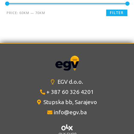
FILTER
PRICE:
60KM
—
70KM
EGV d.o.o.
+ 387 60 326 4201
Stupska bb, Sarajevo
info@egv.ba