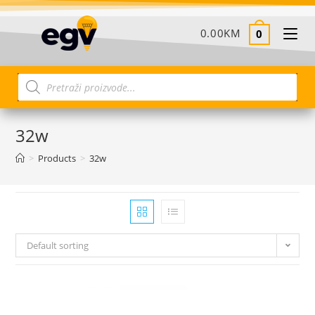
0.00
KM
0
32w
>
Products
>
32w
Default sorting