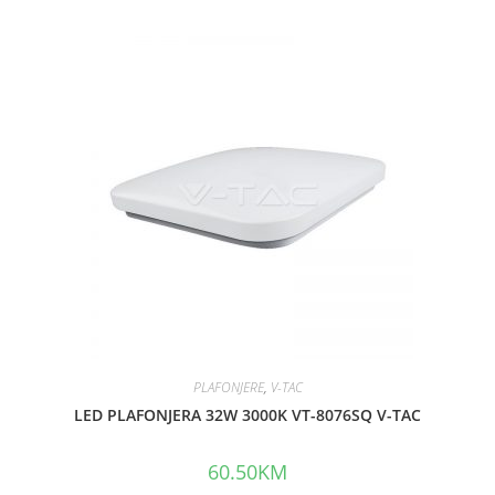
t
e
d
0
o
u
t
o
f
5
PLAFONJERE
,
V-TAC
LED PLAFONJERA 32W 3000K VT-8076SQ V-TAC
60.50
KM