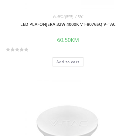
PLAFONJERE
,
V-TAC
LED PLAFONJERA 32W 4000K VT-8076SQ V-TAC
60.50
KM
R
Add to cart
a
t
e
d
0
o
u
t
o
f
5