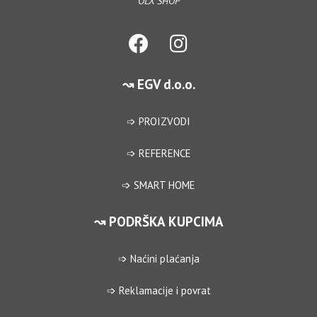
OLX SHOP
↝ EGV d.o.o.
➩ PROIZVODI
➩ REFERENCE
➩ SMART HOME
↝ PODRŠKA KUPCIMA
➩ Naćini plaćanja
➩ Reklamacije i povrat