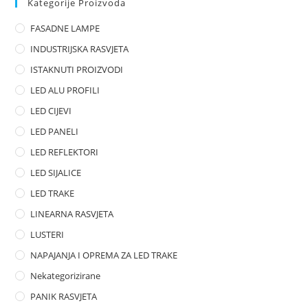
Kategorije Proizvoda
o
FASADNE LAMPE
u
t
INDUSTRIJSKA RASVJETA
o
ISTAKNUTI PROIZVODI
f
LED ALU PROFILI
5
LED CIJEVI
LED PANELI
LED REFLEKTORI
LED SIJALICE
LED TRAKE
LINEARNA RASVJETA
LUSTERI
NAPAJANJA I OPREMA ZA LED TRAKE
Nekategorizirane
PANIK RASVJETA