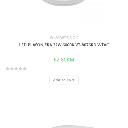
PLAFONJERE
,
V-TAC
LED PLAFONJERA 32W 6000K VT-8076RD V-TAC
62.80
KM
R
Add to cart
a
t
e
d
0
o
u
t