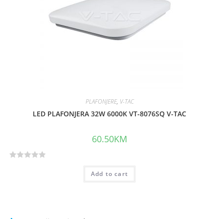
o
f
5
PLAFONJERE
,
V-TAC
LED PLAFONJERA 32W 6000K VT-8076SQ V-TAC
60.50
KM
R
Add to cart
a
t
e
d
0