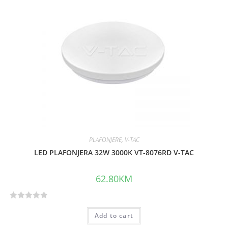
PLAFONJERE
,
V-TAC
LED PLAFONJERA 32W 3000K VT-8076RD V-TAC
62.80
KM
R
Add to cart
a