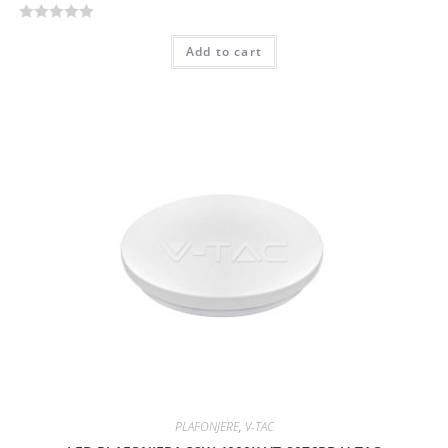
R
Add to cart
a
t
e
d
0
o
u
t
o
f
5
PLAFONJERE
,
V-TAC