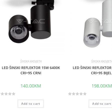
o
u
t
o
f
5
ŠINSKA RASVJETA
ŠINSKA RASVJET
LED ŠINSKI REFLEKTOR 15W 6400K
LED ŠINSKI REFLEKTOR
CRI>95 CRNI
CRI>95 BIJEL
140.00
KM
198.00
K
R
Add to cart
Add to cart
a
t