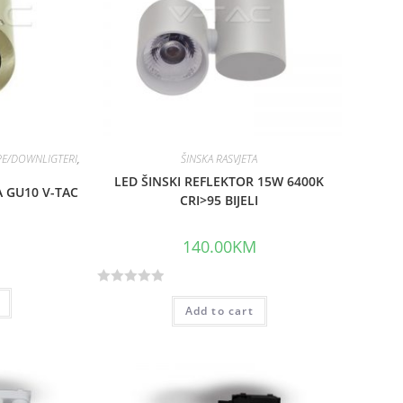
PE/DOWNLIGTERI
,
ŠINSKA RASVJETA
LED ŠINSKI REFLEKTOR 15W 6400K
 GU10 V-TAC
CRI>95 BIJELI
140.00
KM
R
Add to cart
a
t
e
d
0