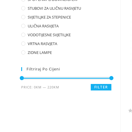
o
u
STUBOVI ZA ULIČNU RASVJETU
t
SVJETILJKE ZA STEPENICE
o
ULIČNA RASVJETA
f
5
VODOTIJESNE SVJETILJKE
VRTNA RASVJETA
ZIDNE LAMPE
Filtriraj Po Cijeni
FILTER
PRICE:
0KM
—
220KM
R
a
t