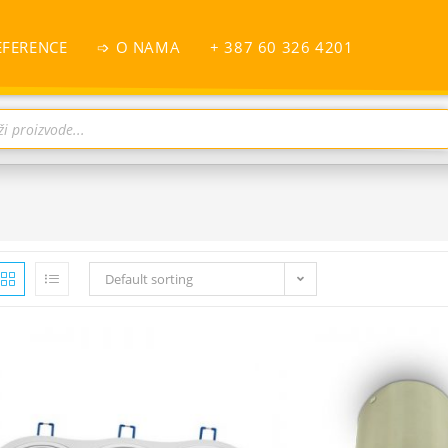
EFERENCE
➩ O NAMA
+ 387 60 326 4201
Default sorting