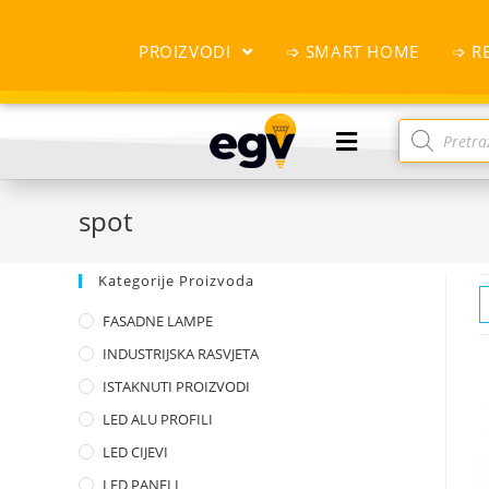
PROIZVODI
➩ SMART HOME
➩ R
spot
Kategorije Proizvoda
FASADNE LAMPE
INDUSTRIJSKA RASVJETA
ISTAKNUTI PROIZVODI
LED ALU PROFILI
LED CIJEVI
LED PANELI