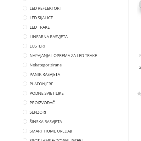
LED REFLEKTORI
LED SIJALICE
LED TRAKE
LINEARNA RASVJETA
LUSTERI
NAPAJANJA I OPREMA ZA LED TRAKE
G
Nekategorizirane
PANIK RASVJETA
PLAFONJERE
PODNE SVJETILJKE
R
PROIZVOĐAČ
a
SENZORI
t
e
ŠINSKA RASVJETA
d
SMART HOME UREĐAJI
0
SPOT LAMPE/DOWNLIGTERI