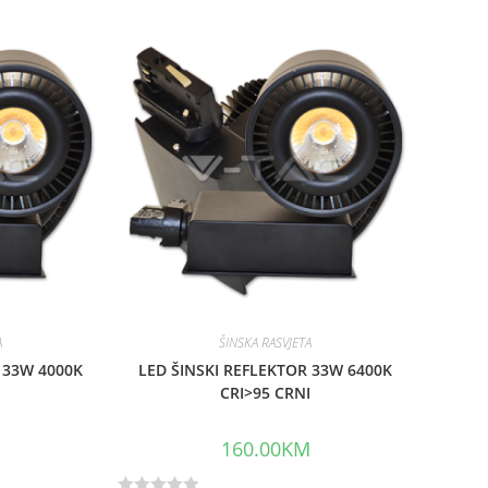
e
d
0
o
u
t
o
f
5
A
ŠINSKA RASVJETA
 33W 4000K
LED ŠINSKI REFLEKTOR 33W 6400K
I
CRI>95 CRNI
M
160.00
KM