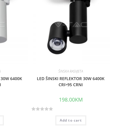
o
u
t
o
f
5
A
ŠINSKA RASVJETA
 30W 6400K
LED ŠINSKI REFLEKTOR 30W 6400K
I
CRI>95 CRNI
M
198.00
KM
R
Add to cart
a
t