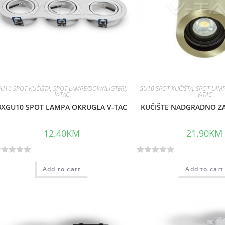
U10 SPOT KUČIŠTA
,
SPOT LAMPE/DOWNLIGTERI
,
GU10 SPOT KUČIŠTA
,
SPOT LAM
V-TAC
V-TAC
3XGU10 SPOT LAMPA OKRUGLA V-TAC
KUČIŠTE NADGRADNO ZA
12.40
KM
21.90
KM
R
Add to cart
Add to cart
a
t
e
d
0