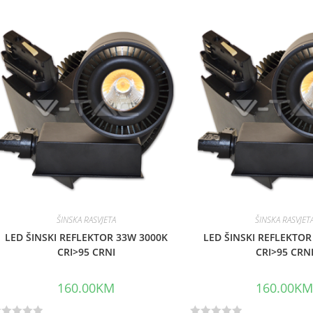
e
d
0
o
u
t
o
f
5
ŠINSKA RASVJETA
ŠINSKA RASVJET
LED ŠINSKI REFLEKTOR 33W 3000K
LED ŠINSKI REFLEKTOR
CRI>95 CRNI
CRI>95 CRN
160.00
KM
160.00
K