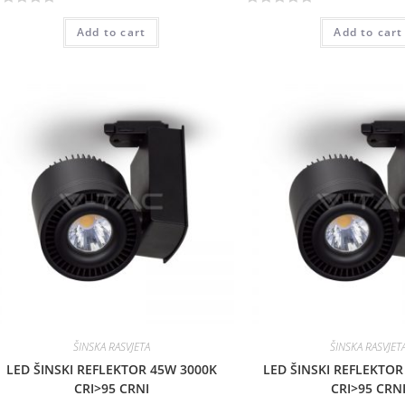
R
Add to cart
Add to cart
a
t
e
d
0
o
u
t
o
f
5
ŠINSKA RASVJETA
ŠINSKA RASVJET
LED ŠINSKI REFLEKTOR 45W 3000K
LED ŠINSKI REFLEKTOR
CRI>95 CRNI
CRI>95 CRN