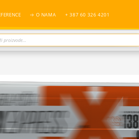
EFERENCE
➩ O NAMA
+ 387 60 326 4201