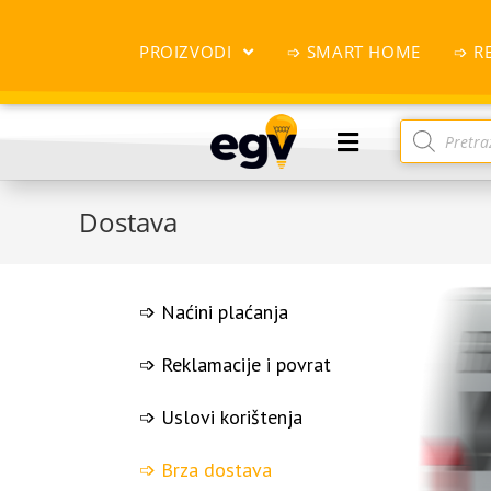
PROIZVODI
➩ SMART HOME
➩ R
Dostava
➩ Naćini plaćanja
➩ Reklamacije i povrat
➩ Uslovi korištenja
➩ Brza dostava