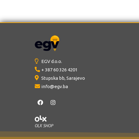
EGV d.o.o.
+ 387 60 326 4201
Stupska bb, Sarajevo
info@egv.ba
OLX SHOP