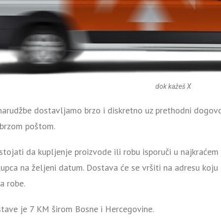
dok kažeš X
narudžbe dostavljamo brzo i diskretno uz prethodni dogovo
brzom poštom.
stojati da kupljenje proizvode ili robu isporuči u najkrać
upca na željeni datum. Dostava će se vršiti na adresu koju
a robe.
stave je 7 KM širom Bosne i Hercegovine.