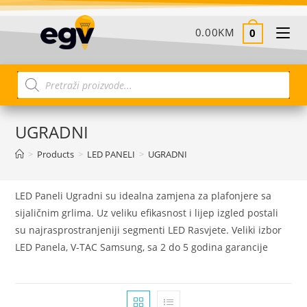
0.00
KM
0
UGRADNI
>
Products
>
LED PANELI
>
UGRADNI
LED Paneli Ugradni su idealna zamjena za plafonjere sa
sijaličnim grlima. Uz veliku efikasnost i lijep izgled postali
su najrasprostranjeniji segmenti LED Rasvjete. Veliki izbor
LED Panela, V-TAC Samsung, sa 2 do 5 godina garancije