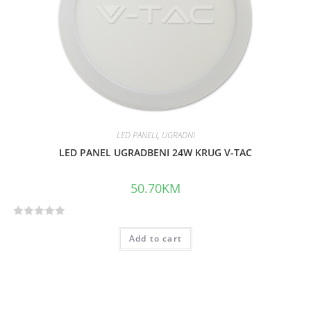
f
5
LED PANELI
,
UGRADNI
LED PANEL UGRADBENI 24W KRUG V-TAC
50.70
KM
R
Add to cart
a
t
e
d
0