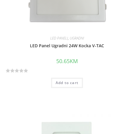
LED PANELI
,
UGRADNI
LED Panel Ugradni 24W Kocka V-TAC
50.65
KM
R
Add to cart
a
t
e
d
0
o
u
t