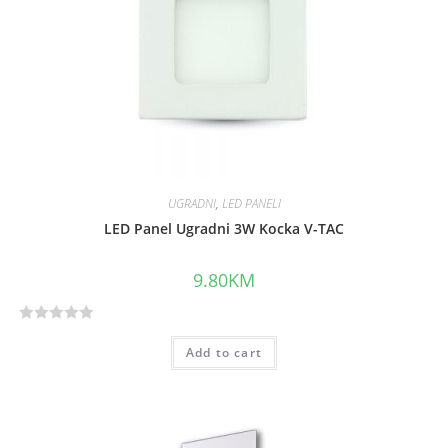
o
f
5
UGRADNI
,
LED PANELI
LED Panel Ugradni 3W Kocka V-TAC
9.80
KM
R
Add to cart
a
t
e
d
0