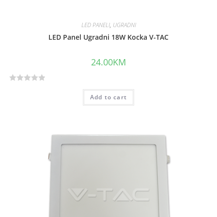
LED PANELI
,
UGRADNI
LED Panel Ugradni 18W Kocka V-TAC
24.00
KM
R
Add to cart
a
t
e
d
0
o
u
t
o
f
5