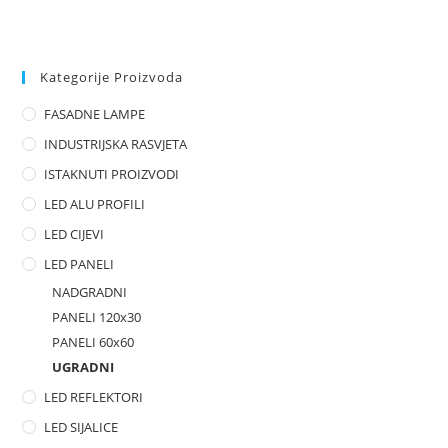
t
e
d
0
Kategorije Proizvoda
o
FASADNE LAMPE
u
t
INDUSTRIJSKA RASVJETA
o
ISTAKNUTI PROIZVODI
f
LED ALU PROFILI
5
LED CIJEVI
LED PANELI
NADGRADNI
PANELI 120x30
PANELI 60x60
UGRADNI
LED REFLEKTORI
LED SIJALICE