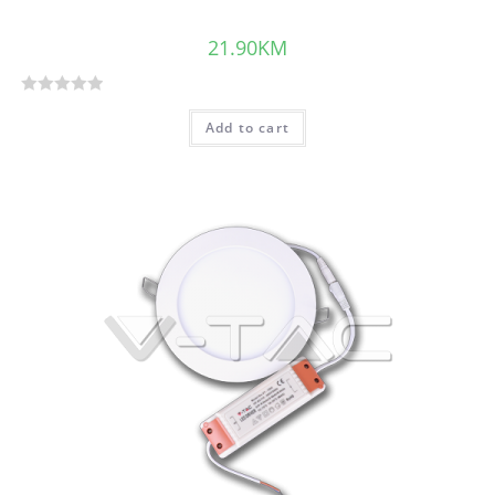
21.90
KM
R
Add to cart
a
t
e
d
0
o
u
t
o
f
5