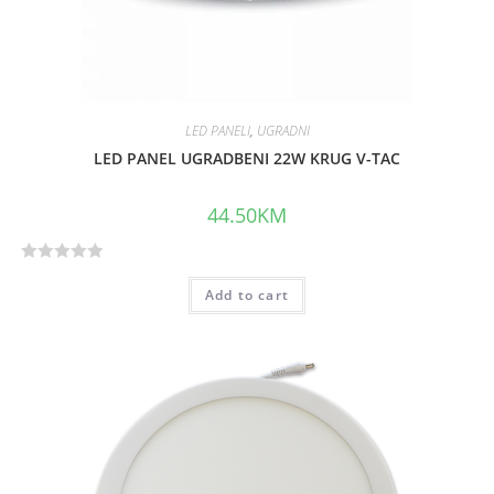
LED PANELI
,
UGRADNI
LED PANEL UGRADBENI 22W KRUG V-TAC
44.50
KM
R
Add to cart
a
t
e
d
0
o
u
t
o