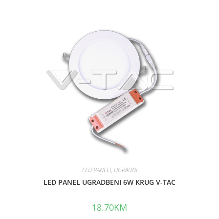
e
d
0
o
u
t
o
f
5
LED PANELI
,
UGRADNI
LED PANEL UGRADBENI 6W KRUG V-TAC
18.70
KM