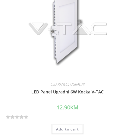
o
u
t
o
f
5
LED PANELI
,
UGRADNI
LED Panel Ugradni 6W Kocka V-TAC
12.90
KM
R
Add to cart
a