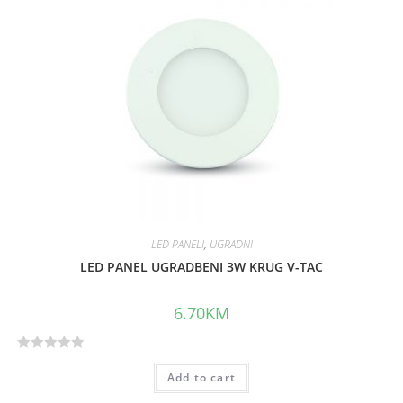
o
u
t
o
f
5
LED PANELI
,
UGRADNI
LED PANEL UGRADBENI 3W KRUG V-TAC
6.70
KM
R
Add to cart
a
t