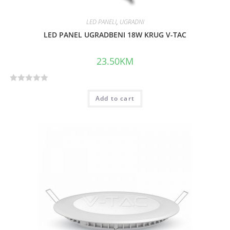
LED PANELI
,
UGRADNI
LED PANEL UGRADBENI 18W KRUG V-TAC
23.50
KM
R
Add to cart
a
t
e
d
0
o
u
t
o
f
5