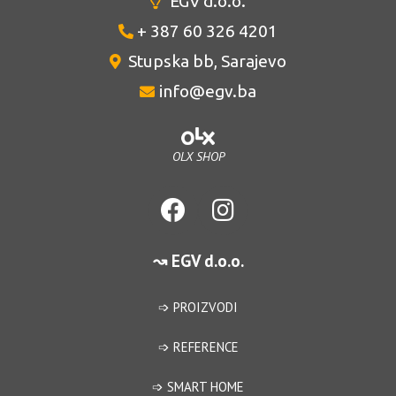
EGV d.o.o.
+ 387 60 326 4201
Stupska bb, Sarajevo
info@egv.ba
OLX SHOP
↝ EGV d.o.o.
➩ PROIZVODI
➩ REFERENCE
➩ SMART HOME