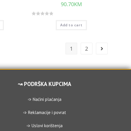
90.70
KM
R
Add to cart
a
t
e
d
1
2
0
o
u
t
o
↝ PODRŠKA KUPCIMA
f
5
➩ Naćini plaćanja
➩ Reklamacije i povrat
➩ Uslovi korištenja