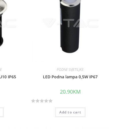
KE
PODNE SVJETILJKE
U10 IP65
LED Podna lampa 0,5W IP67
20.90
KM
R
Add to cart
a
t
e