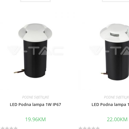
t
e
d
0
o
u
t
o
f
5
PODNE SVJETILJKE
PODNE SVJETILJ
LED Podna lampa 1W IP67
LED Podna lampa 
19.96
KM
22.00
KM