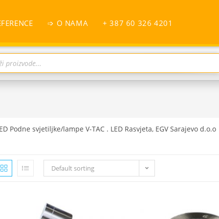
EFERENCE
➩ O NAMA
+ 387 60 326 4201
ED Podne svjetiljke/lampe V-TAC . LED Rasvjeta, EGV Sarajevo d.o.o
Default sorting