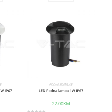
t
e
d
0
o
u
t
o
f
5
KE
PODNE SVJETILJKE
1W IP67
LED Podna lampa 1W IP67
22.00
KM