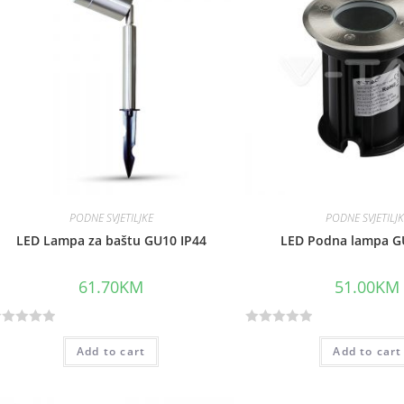
PODNE SVJETILJKE
PODNE SVJETILJ
LED Lampa za baštu GU10 IP44
LED Podna lampa G
61.70
KM
51.00
KM
R
Add to cart
Add to cart
a
t
e