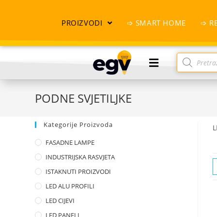
PROIZVODI
➩ SMART HOME
➩ R
PODNE SVJETILJKE
Kategorije Proizvoda
L
FASADNE LAMPE
INDUSTRIJSKA RASVJETA
ISTAKNUTI PROIZVODI
LED ALU PROFILI
LED CIJEVI
LED PANELI