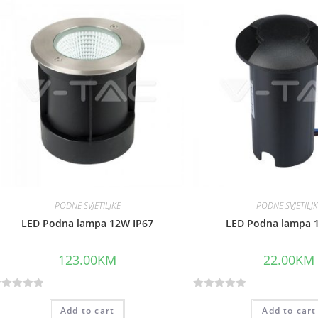
d
0
o
u
t
o
f
5
PODNE SVJETILJKE
PODNE SVJETILJ
LED Podna lampa 12W IP67
LED Podna lampa 
123.00
KM
22.00
KM
R
Add to cart
Add to cart
a