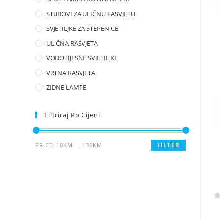
d
STUBOVI ZA ULIČNU RASVJETU
0
o
SVJETILJKE ZA STEPENICE
u
ULIČNA RASVJETA
t
VODOTIJESNE SVJETILJKE
o
f
VRTNA RASVJETA
5
ZIDNE LAMPE
Filtriraj Po Cijeni
FILTER
PRICE:
10KM
—
130KM
R
a