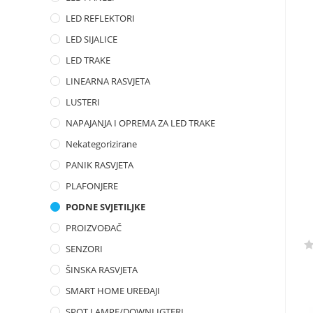
LED REFLEKTORI
LED SIJALICE
LED TRAKE
LINEARNA RASVJETA
LUSTERI
NAPAJANJA I OPREMA ZA LED TRAKE
Nekategorizirane
PANIK RASVJETA
PLAFONJERE
PODNE SVJETILJKE
PROIZVOĐAČ
SENZORI
R
ŠINSKA RASVJETA
a
SMART HOME UREĐAJI
t
e
SPOT LAMPE/DOWNLIGTERI