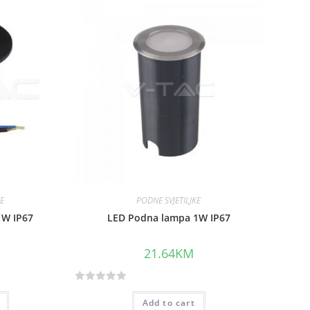
d
0
o
u
t
o
f
5
KE
PODNE SVJETILJKE
1W IP67
LED Podna lampa 1W IP67
21.64
KM
R
Add to cart
a