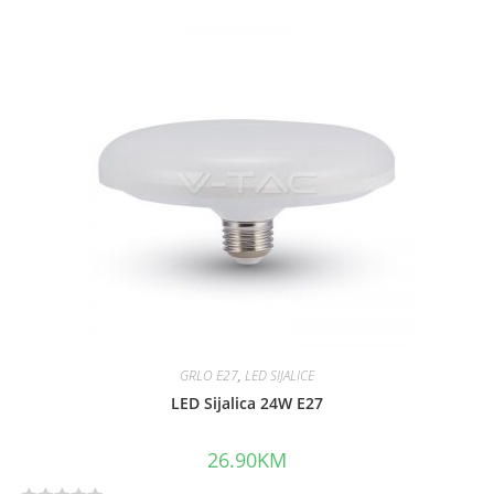
e
d
0
o
u
t
o
f
5
GRLO E27
,
LED SIJALICE
LED Sijalica 24W E27
26.90
KM