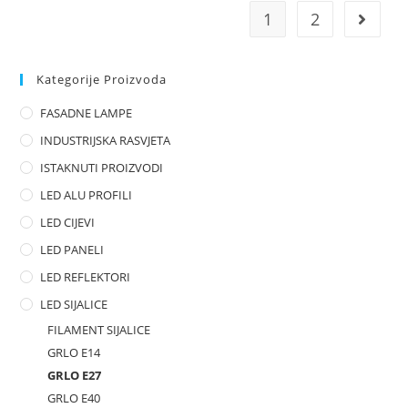
d
1
2
0
o
u
Kategorije Proizvoda
t
o
FASADNE LAMPE
f
INDUSTRIJSKA RASVJETA
5
ISTAKNUTI PROIZVODI
LED ALU PROFILI
LED CIJEVI
LED PANELI
LED REFLEKTORI
LED SIJALICE
FILAMENT SIJALICE
GRLO E14
GRLO E27
GRLO E40