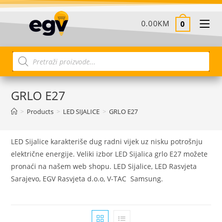
0.00
KM
0
GRLO E27
>
Products
>
LED SIJALICE
>
GRLO E27
LED Sijalice karakteriše dug radni vijek uz nisku potrošnju
električne energije. Veliki izbor LED Sijalica grlo E27 možete
pronaći na našem web shopu. LED Sijalice, LED Rasvjeta
Sarajevo, EGV Rasvjeta d.o.o, V-TAC Samsung.