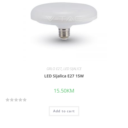
t
o
f
5
GRLO E27
,
LED SIJALICE
LED Sijalica E27 15W
15.50
KM
R
Add to cart
a
t
e