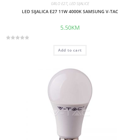
GRLO E27
,
LED SIJALICE
LED SIJALICA E27 11W 4000K SAMSUNG V-TAC
5.50
KM
R
Add to cart
a
t
e
d
0
o
u
t
o
f
5