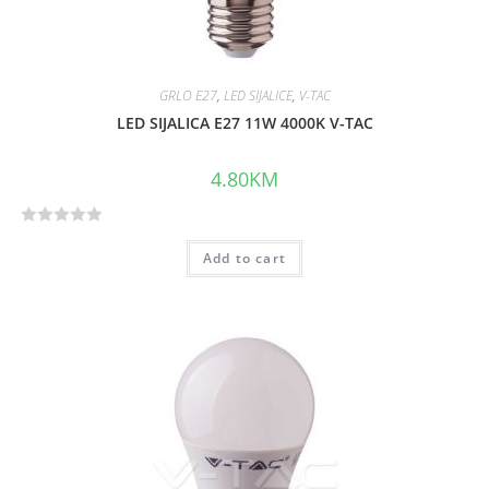
GRLO E27
,
LED SIJALICE
,
V-TAC
LED SIJALICA E27 11W 4000K V-TAC
4.80
KM
R
Add to cart
a
t
e
d
0
o
u
t
o
f