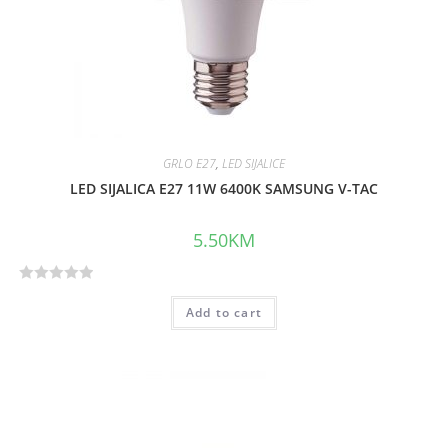
5
GRLO E27
,
LED SIJALICE
LED SIJALICA E27 11W 6400K SAMSUNG V-TAC
5.50
KM
R
Add to cart
a
t
e
d
0
o
u