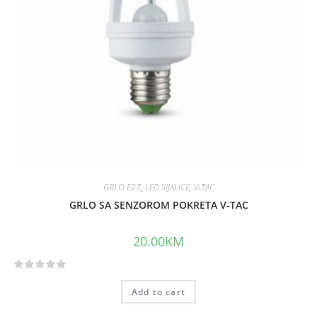
5
GRLO E27
,
LED SIJALICE
,
V-TAC
GRLO SA SENZOROM POKRETA V-TAC
20.00
KM
R
Add to cart
a
t