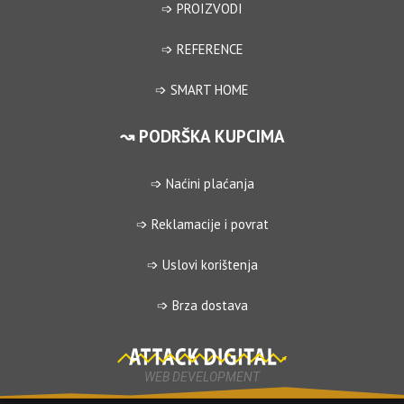
➩ PROIZVODI
➩ REFERENCE
➩ SMART HOME
↝ PODRŠKA KUPCIMA
➩ Naćini plaćanja
➩ Reklamacije i povrat
➩ Uslovi korištenja
➩ Brza dostava
WEB DEVELOPMENT