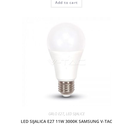
Add to cart
a
t
e
d
0
o
u
t
o
f
5
GRLO E27
,
LED SIJALICE
LED SIJALICA E27 11W 3000K SAMSUNG V-TAC