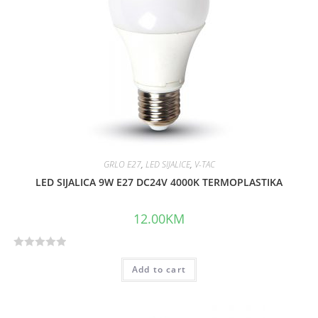
t
o
f
5
GRLO E27
,
LED SIJALICE
,
V-TAC
LED SIJALICA 9W E27 DC24V 4000K TERMOPLASTIKA
12.00
KM
R
Add to cart
a
t
e