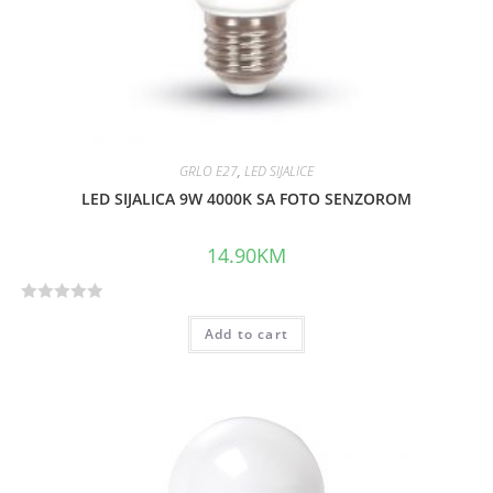
GRLO E27
,
LED SIJALICE
LED SIJALICA 9W 4000K SA FOTO SENZOROM
14.90
KM
R
Add to cart
a
t
e
d
0
o
u