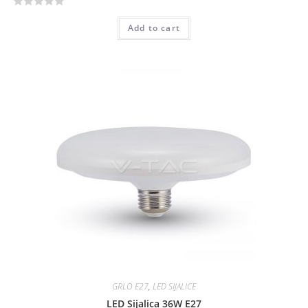
R
Add to cart
a
t
e
d
0
o
u
t
o
f
5
GRLO E27
,
LED SIJALICE
LED Sijalica 36W E27