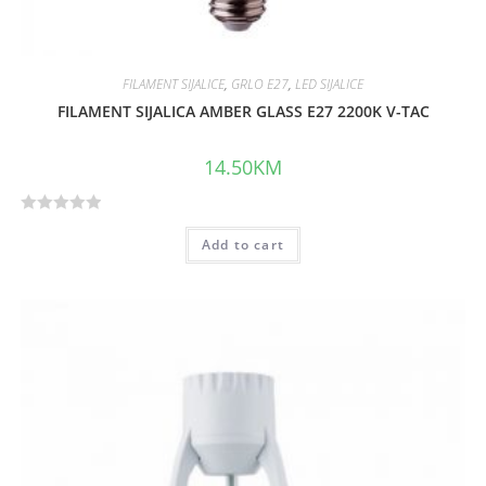
FILAMENT SIJALICE
,
GRLO E27
,
LED SIJALICE
FILAMENT SIJALICA AMBER GLASS E27 2200K V-TAC
14.50
KM
R
Add to cart
a
t
e
d
0
o
u
t
o
f