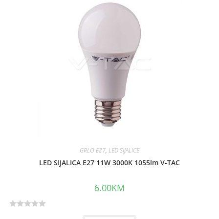
d
0
o
u
t
o
f
5
GRLO E27
,
LED SIJALICE
LED SIJALICA E27 11W 3000K 1055lm V-TAC
6.00
KM
R