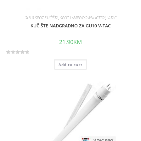
GU10 SPOT KUČIŠTA
,
SPOT LAMPE/DOWNLIGTERI
,
V-TAC
KUČIŠTE NADGRADNO ZA GU10 V-TAC
21.90
KM
R
Add to cart
a
t
e
d
0
o
u
t
o
f
5