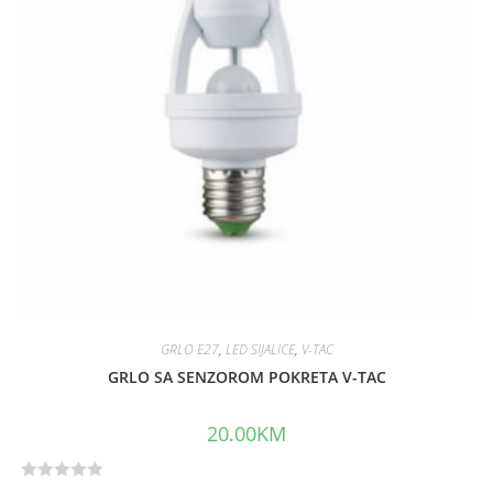
o
f
5
GRLO E27
,
LED SIJALICE
,
V-TAC
GRLO SA SENZOROM POKRETA V-TAC
20.00
KM
R