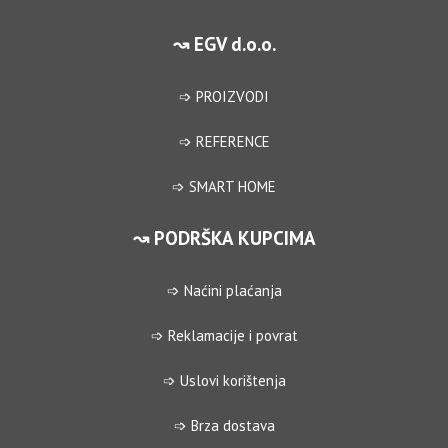
↝ EGV d.o.o.
➩ PROIZVODI
➩ REFERENCE
➩ SMART HOME
↝ PODRŠKA KUPCIMA
➩ Naćini plaćanja
➩ Reklamacije i povrat
➩ Uslovi korištenja
➩ Brza dostava