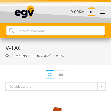
0.00
KM
0
V-TAC
>
Products
>
PROIZVOĐAČ
>
V-TAC
Default sorting