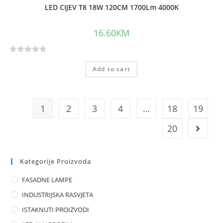
LED CIJEV T8 18W 120CM 1700Lm 4000K
16.60
KM
R
Add to cart
a
t
e
d
1
2
3
4
…
18
19
0
o
20
u
t
o
Kategorije Proizvoda
f
FASADNE LAMPE
5
INDUSTRIJSKA RASVJETA
ISTAKNUTI PROIZVODI