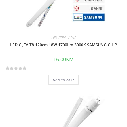
LED CIJEVI
,
V-TAC
LED CIJEV T8 120cm 18W 1700Lm 3000K SAMSUNG CHIP
16.00
KM
R
Add to cart
a
t
e
d
0
o
u
t