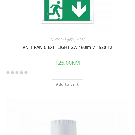
PANIK RASVJETA
,
V-TAC
ANTI-PANIC EXIT LIGHT 2W 160lm VT-520-12
125.00
KM
R
Add to cart
a
t
e
d
0
o
u
t