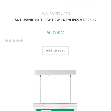
PANIK RASVJETA
,
V-TAC
ANTI-PANIC EXIT LIGHT 2W 140lm IP65 VT-523-12
60.00
KM
R
Add to cart
a
t
e
d
0
o
u
t
o
f
5