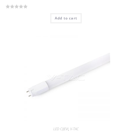
R
Add to cart
a
t
e
d
0
o
u
t
o
f
5
LED CIJEVI
,
V-TAC