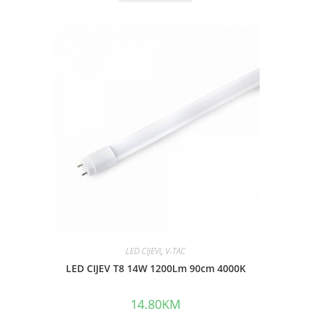
t
e
d
0
o
u
t
o
f
5
LED CIJEVI
,
V-TAC
LED CIJEV T8 14W 1200Lm 90cm 4000K
14.80
KM