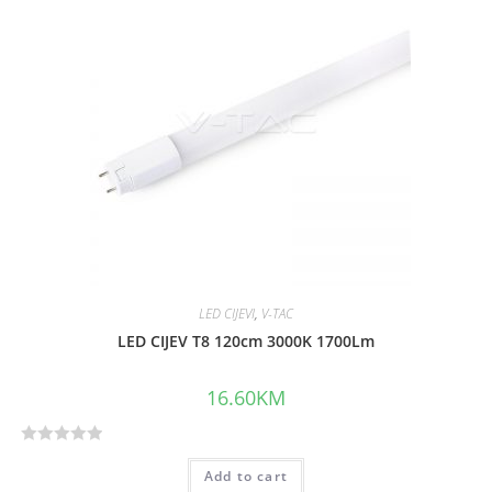
0
o
u
t
o
f
5
LED CIJEVI
,
V-TAC
LED CIJEV T8 120cm 3000K 1700Lm
16.60
KM
R
Add to cart
a