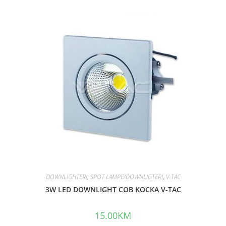
t
e
d
0
o
u
t
o
f
5
DOWNLIGHTERI
,
SPOT LAMPE/DOWNLIGTERI
,
V-TAC
3W LED DOWNLIGHT COB KOCKA V-TAC
15.00
KM