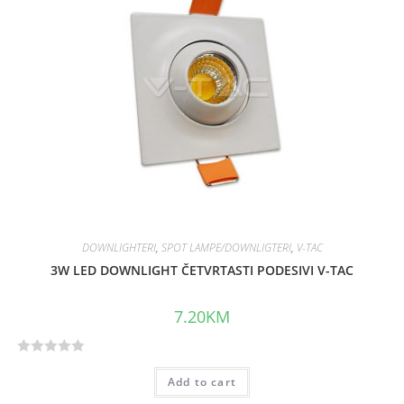
DOWNLIGHTERI
,
SPOT LAMPE/DOWNLIGTERI
,
V-TAC
3W LED DOWNLIGHT ČETVRTASTI PODESIVI V-TAC
7.20
KM
R
Add to cart
a