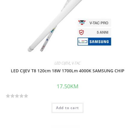
o
f
5
LED CIJEVI
,
V-TAC
LED CIJEV T8 120cm 18W 1700Lm 4000K SAMSUNG CHIP
17.50
KM
R
Add to cart
a
t
e
d