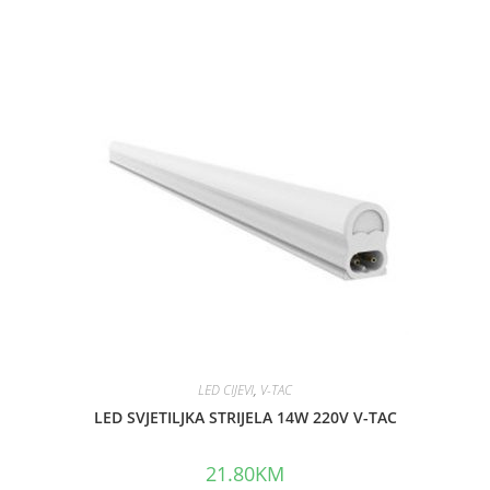
t
e
d
0
o
u
t
o
f
5
LED CIJEVI
,
V-TAC
LED SVJETILJKA STRIJELA 14W 220V V-TAC
21.80
KM