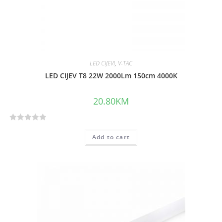
LED CIJEVI
,
V-TAC
LED CIJEV T8 22W 2000Lm 150cm 4000K
20.80
KM
R
Add to cart
a
t
e
d
0
o
u
t