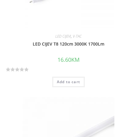
LED CIJEVI
,
V-TAC
LED CIJEV T8 120cm 3000K 1700Lm
16.60
KM
R
Add to cart
a
t
e
d
0
o
u
t
o