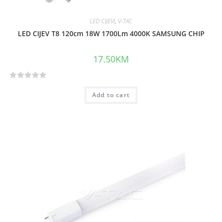
LED CIJEVI
,
V-TAC
LED CIJEV T8 120cm 18W 1700Lm 4000K SAMSUNG CHIP
17.50
KM
R
Add to cart
a
t
e
d
0
o
u
t
o
f
5