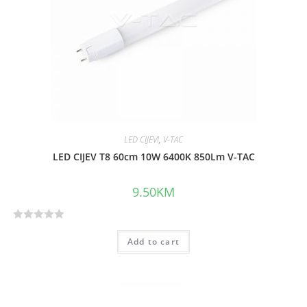
o
f
5
LED CIJEVI
,
V-TAC
LED CIJEV T8 60cm 10W 6400K 850Lm V-TAC
9.50
KM
R
Add to cart
a
t
e
d
0