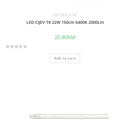
LED CIJEVI
,
V-TAC
LED CIJEV T8 22W 150cm 6400K 2000Lm
20.80
KM
R
Add to cart
a
t
e
d
0
o
u
t
o
f
5