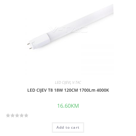
o
u
t
o
f
5
LED CIJEVI
,
V-TAC
LED CIJEV T8 18W 120CM 1700Lm 4000K
16.60
KM
R
Add to cart
a
t