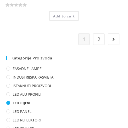
R
Add to cart
a
t
e
d
1
2
0
o
u
Kategorije Proizvoda
t
o
FASADNE LAMPE
f
INDUSTRIJSKA RASVJETA
5
ISTAKNUTI PROIZVODI
LED ALU PROFILI
LED CIJEVI
LED PANELI
LED REFLEKTORI