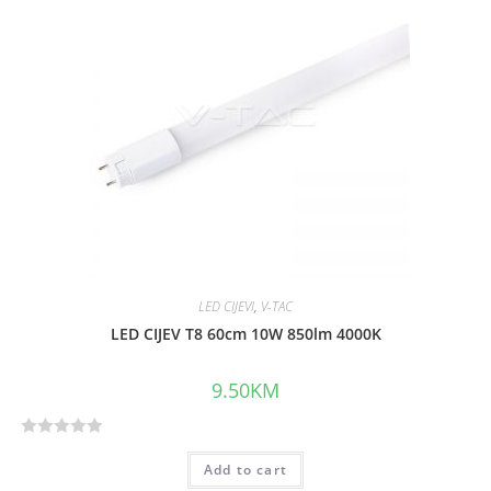
o
u
t
o
f
5
LED CIJEVI
,
V-TAC
LED CIJEV T8 60cm 10W 850lm 4000K
9.50
KM
R
Add to cart
a