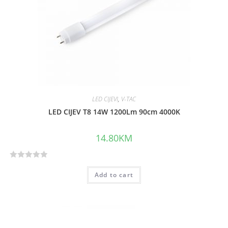
f
5
LED CIJEVI
,
V-TAC
LED CIJEV T8 14W 1200Lm 90cm 4000K
14.80
KM
R
Add to cart
a
t
e
d
0