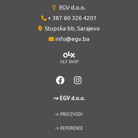
EGV d.o.o.
+ 387 60 326 4201
Stupska bb, Sarajevo
info@egv.ba
OLX SHOP
↝ EGV d.o.o.
➩ PROIZVODI
➩ REFERENCE