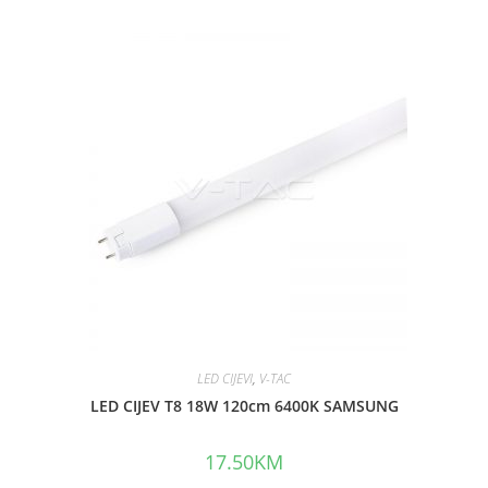
e
d
0
o
u
t
o
f
5
LED CIJEVI
,
V-TAC
LED CIJEV T8 18W 120cm 6400K SAMSUNG
17.50
KM