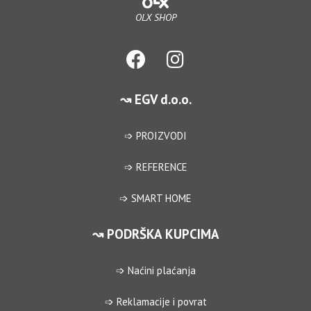
OLX SHOP
↝ EGV d.o.o.
➩ PROIZVODI
➩ REFERENCE
➩ SMART HOME
↝ PODRŠKA KUPCIMA
➩ Naćini plaćanja
➩ Reklamacije i povrat