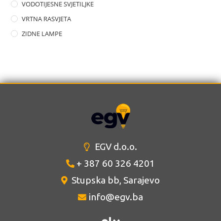
VODOTIJESNE SVJETILJKE
VRTNA RASVJETA
ZIDNE LAMPE
EGV d.o.o.
+ 387 60 326 4201
Stupska bb, Sarajevo
info@egv.ba