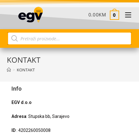
0.00
KM
0
KONTAKT
>
KONTAKT
Info
EGV d.o.o
Adresa
: Stupska bb, Sarajevo
ID
: 4202260050008