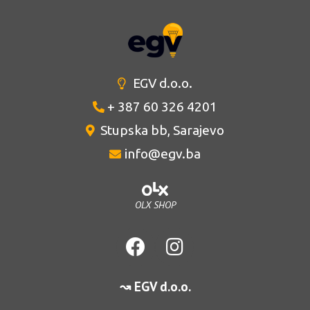
EGV d.o.o.
+ 387 60 326 4201
Stupska bb, Sarajevo
info@egv.ba
OLX SHOP
↝ EGV d.o.o.