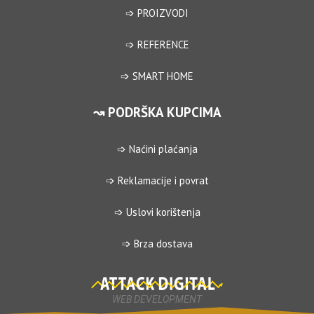
➩ PROIZVODI
➩ REFERENCE
➩ SMART HOME
↝ PODRŠKA KUPCIMA
➩ Naćini plaćanja
➩ Reklamacije i povrat
➩ Uslovi korištenja
➩ Brza dostava
WEB DEVELOPMENT