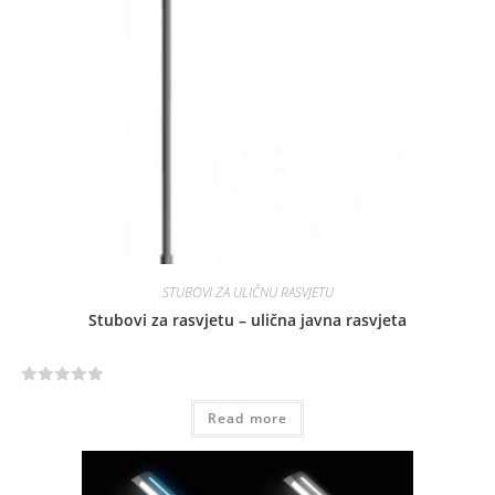
STUBOVI ZA ULIČNU RASVJETU
Stubovi za rasvjetu – ulična javna rasvjeta
R
Read more
a
t
e
d