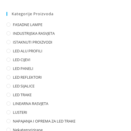
d
0
Kategorije Proizvoda
o
FASADNE LAMPE
u
t
INDUSTRIJSKA RASVJETA
o
ISTAKNUTI PROIZVODI
f
LED ALU PROFILI
5
LED CIJEVI
LED PANELI
LED REFLEKTORI
LED SIJALICE
LED TRAKE
LINEARNA RASVJETA
LUSTERI
NAPAJANJA I OPREMA ZA LED TRAKE
Nekategorizirane