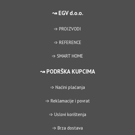
↝ EGV d.o.o.
➩ PROIZVODI
➩ REFERENCE
➩ SMART HOME
↝ PODRŠKA KUPCIMA
➩ Naćini plaćanja
➩ Reklamacije i povrat
➩ Uslovi korištenja
➩ Brza dostava