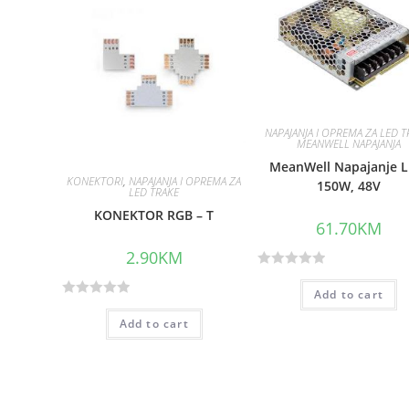
NAPAJANJA I OPREMA ZA LED T
MEANWELL NAPAJANJA
MeanWell Napajanje L
KONEKTORI
,
NAPAJANJA I OPREMA ZA
150W, 48V
LED TRAKE
KONEKTOR RGB – T
61.70
KM
2.90
KM
R
Add to cart
a
R
t
Add to cart
a
e
t
d
e
0
d
o
0