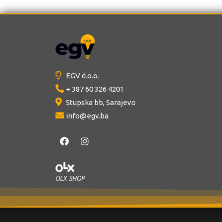
u
o
t
u
o
t
f
o
5
f
5
EGV d.o.o.
+ 387 60 326 4201
Stupska bb, Sarajevo
info@egv.ba
OLX SHOP