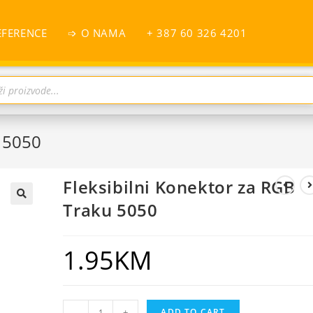
EFERENCE
➩ O NAMA
+ 387 60 326 4201
u 5050
Fleksibilni Konektor za RGB
Traku 5050
1.95
KM
-
+
ADD TO CART