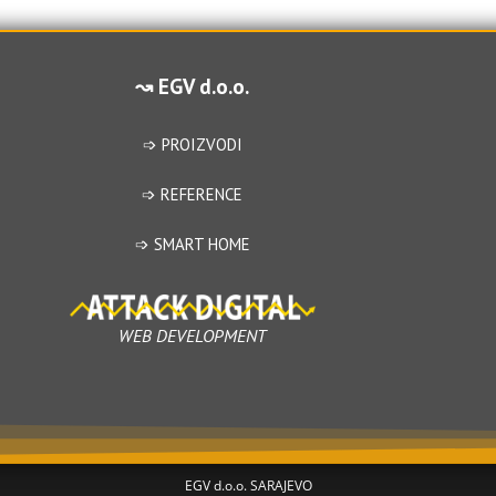
0
0
o
o
u
u
↝ EGV d.o.o.
t
t
o
o
f
f
➩ PROIZVODI
5
5
➩ REFERENCE
➩ SMART HOME
WEB DEVELOPMENT
EGV d.o.o. SARAJEVO