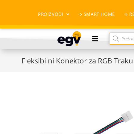
PROIZVODI
➩ SMART HOME
➩ R
Fleksibilni Konektor za RGB Trak