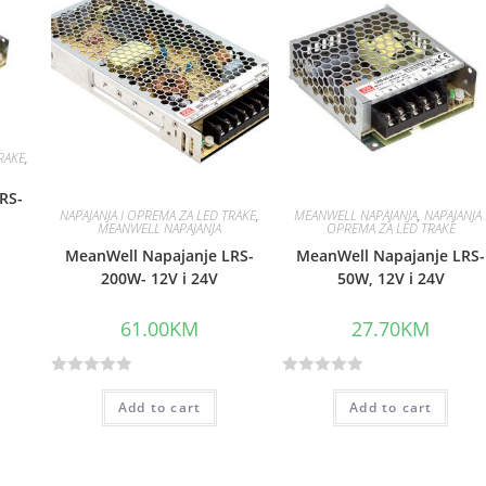
RAKE
,
RS-
NAPAJANJA I OPREMA ZA LED TRAKE
,
MEANWELL NAPAJANJA
,
NAPAJANJA 
MEANWELL NAPAJANJA
OPREMA ZA LED TRAKE
MeanWell Napajanje LRS-
MeanWell Napajanje LRS-
200W- 12V i 24V
50W, 12V i 24V
61.00
KM
27.70
KM
R
R
Add to cart
Add to cart
a
a
t
t
e
e
d
d