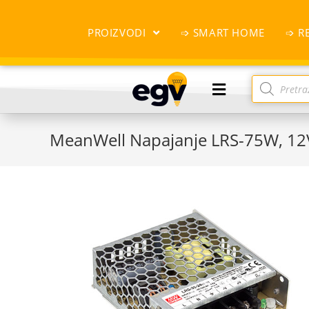
PROIZVODI
➩ SMART HOME
➩ R
MeanWell Napajanje LRS-75W, 12V