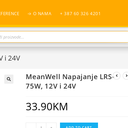
EFERENCE
➩ O NAMA
+ 387 60 326 4201
 i 24V
MeanWell Napajanje LRS-
75W, 12V i 24V
33.90
KM
-
+
ADD TO CART