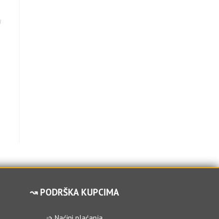
I
↝ PODRŠKA KUPCIMA
➩ Naćini plaćanja