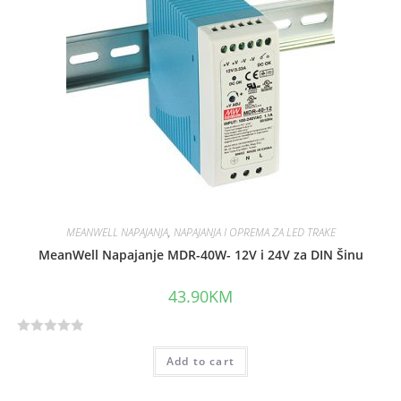
o
u
t
o
f
5
MEANWELL NAPAJANJA
,
NAPAJANJA I OPREMA ZA LED TRAKE
MeanWell Napajanje MDR-40W- 12V i 24V za DIN Šinu
43.90
KM
R
Add to cart
a
t