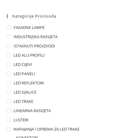
e
d
0
Kategorije Proizvoda
o
FASADNE LAMPE
u
t
INDUSTRIJSKA RASVJETA
o
ISTAKNUTI PROIZVODI
f
LED ALU PROFILI
5
LED CIJEVI
LED PANELI
LED REFLEKTORI
LED SIJALICE
LED TRAKE
LINEARNA RASVJETA
LUSTERI
NAPAJANJA I OPREMA ZA LED TRAKE
KONEKTORI