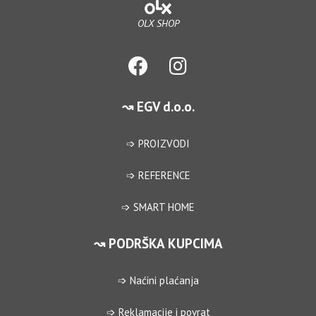
OLX SHOP
↝ EGV d.o.o.
➩ PROIZVODI
➩ REFERENCE
➩ SMART HOME
↝ PODRŠKA KUPCIMA
➩ Naćini plaćanja
➩ Reklamacije i povrat