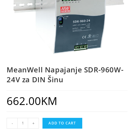
MeanWell Napajanje SDR-960W-
24V za DIN Šinu
662.00
KM
-
+
ADD TO CART