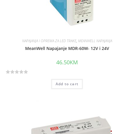
5
NAPAJANJA I OPREMA ZA LED TRAKE
,
MEANWELL NAPAJANJA
MeanWell Napajanje MDR-60W- 12V i 24V
46.50
KM
R
Add to cart
a
t
e
d
0
o
u
t