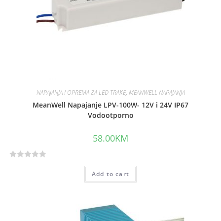
o
f
5
NAPAJANJA I OPREMA ZA LED TRAKE
,
MEANWELL NAPAJANJA
MeanWell Napajanje LPV-100W- 12V i 24V IP67
Vodootporno
58.00
KM
R
Add to cart
a
t
e
d
0