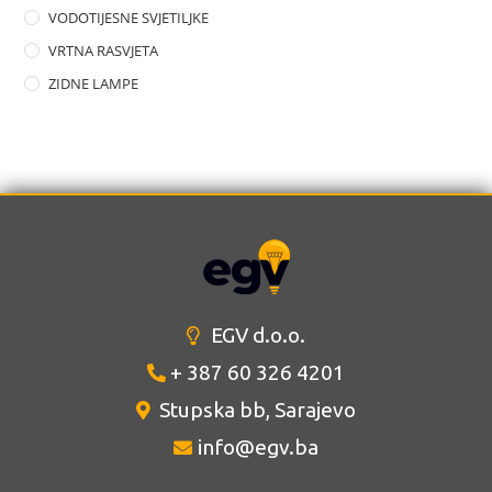
VODOTIJESNE SVJETILJKE
VRTNA RASVJETA
ZIDNE LAMPE
EGV d.o.o.
+ 387 60 326 4201
Stupska bb, Sarajevo
info@egv.ba