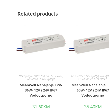
Related products
NAPAJANJA I OPREMA ZA LED TRAKE
,
MEANWELL NAPAJANJA
,
NAPAJA
MEANWELL NAPAJANJA
OPREMA ZA LED TRAKE
MeanWell Napajanje LPV-
MeanWell Napajanje L
36W- 12V i 24V IP67
60W- 12V i 24V IP6
Vodootporno
Vodootporno
31.60
KM
35.40
KM