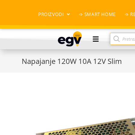
PROIZVODI
➩ SMART HOME
➩ R
Napajanje 120W 10A 12V Slim