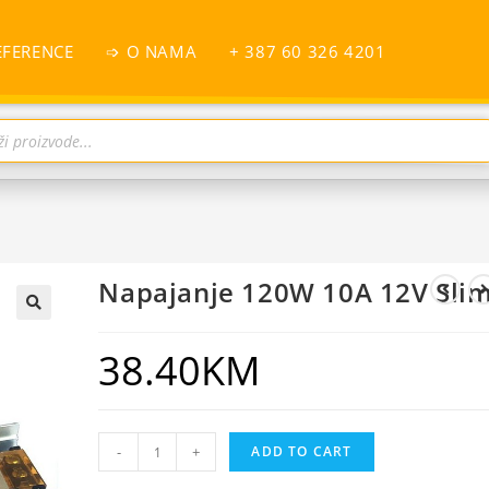
EFERENCE
➩ O NAMA
+ 387 60 326 4201
Napajanje 120W 10A 12V Sli
38.40
KM
-
+
ADD TO CART