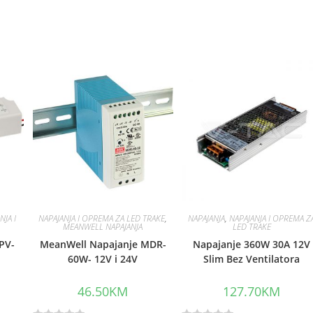
NJA I
NAPAJANJA I OPREMA ZA LED TRAKE
,
NAPAJANJA
,
NAPAJANJA I OPREMA Z
MEANWELL NAPAJANJA
LED TRAKE
PV-
MeanWell Napajanje MDR-
Napajanje 360W 30A 12V
7
60W- 12V i 24V
Slim Bez Ventilatora
46.50
KM
127.70
KM