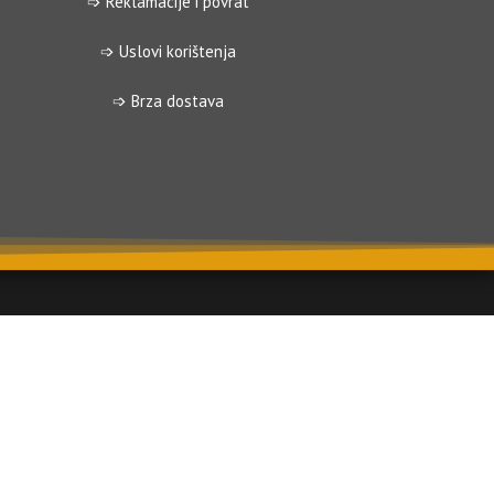
➩ Reklamacije i povrat
➩ Uslovi korištenja
➩ Brza dostava