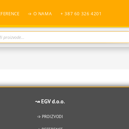
EFERENCE
➩ O NAMA
+ 387 60 326 4201
↝ EGV d.o.o.
➩ PROIZVODI