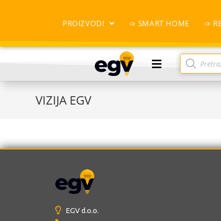
PROIZVODI
➩ SMART HOME
➩ R
VIZIJA EGV
EGV d.o.o.