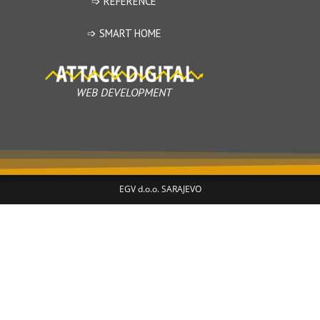
➩ REFERENCE
➩ SMART HOME
WEB DEVELOPMENT
EGV d.o.o. SARAJEVO