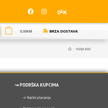
0.00
KM
BRZA DOSTAVA
>
VIZIJA EGV
↝ PODRŠKA KUPCIMA
➩ Naćini plaćanja