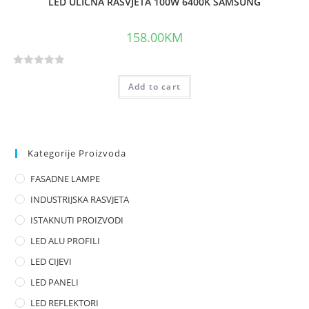
LED ULIČNA RASVJETA 100W 6400K SAMSUNG
158.00
KM
R
Add to cart
a
t
e
d
0
Kategorije Proizvoda
o
FASADNE LAMPE
u
t
INDUSTRIJSKA RASVJETA
o
ISTAKNUTI PROIZVODI
f
LED ALU PROFILI
5
LED CIJEVI
LED PANELI
LED REFLEKTORI