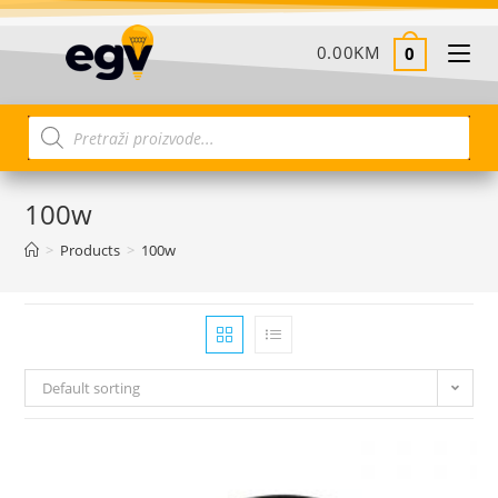
0.00
KM
0
100w
>
Products
>
100w
Default sorting