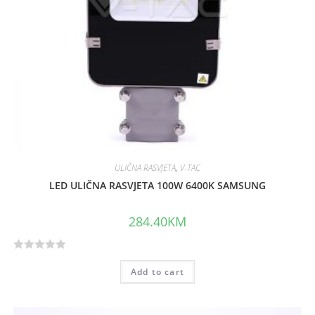
ULIČNA RASVJETA
,
V-TAC
LED ULIČNA RASVJETA 100W 6400K SAMSUNG
284.40
KM
R
Add to cart
a
t
e