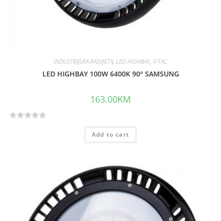
INDUSTRIJSKA RASVJETA
,
LED HIGHBAY
,
V-TAC
LED HIGHBAY 100W 6400K 90° SAMSUNG
163.00
KM
R
Add to cart
a
t
e
d
0
o
u
t