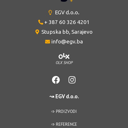
EGV d.o.o.
+ 387 60 326 4201
Stupska bb, Sarajevo
info@egv.ba
OLX SHOP
↝ EGV d.o.o.
➩ PROIZVODI
➩ REFERENCE