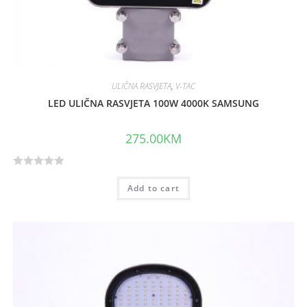
ULIČNA RASVJETA
,
V-TAC
LED ULIČNA RASVJETA 100W 4000K SAMSUNG
275.00
KM
R
Add to cart
a
t
e
d
0
o
u
t