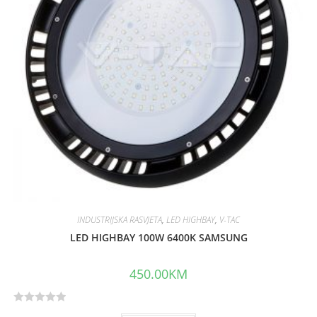
o
f
5
INDUSTRIJSKA RASVJETA
,
LED HIGHBAY
,
V-TAC
LED HIGHBAY 100W 6400K SAMSUNG
450.00
KM
R