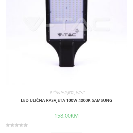
o
f
5
ULIČNA RASVJETA
,
V-TAC
LED ULIČNA RASVJETA 100W 4000K SAMSUNG
158.00
KM
R