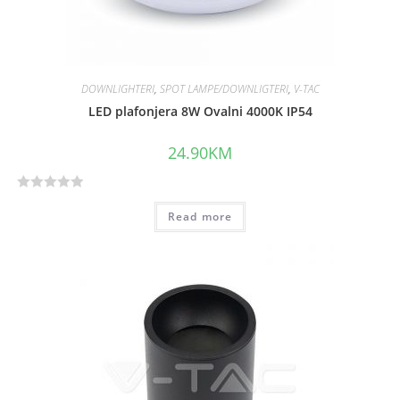
DOWNLIGHTERI
,
SPOT LAMPE/DOWNLIGTERI
,
V-TAC
LED plafonjera 8W Ovalni 4000K IP54
24.90
KM
R
Read more
a
t
e
d
0
o
u
t
o
f