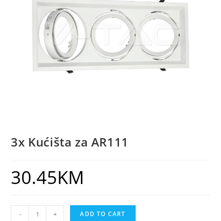
3x Kućišta za AR111
30.45
KM
-
+
ADD TO CART