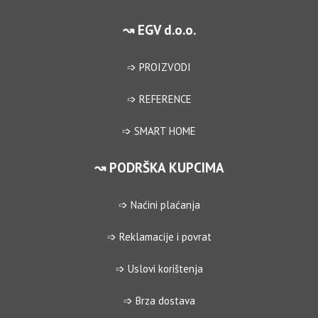
↝ EGV d.o.o.
➩ PROIZVODI
➩ REFERENCE
➩ SMART HOME
↝ PODRŠKA KUPCIMA
➩ Naćini plaćanja
➩ Reklamacije i povrat
➩ Uslovi korištenja
➩ Brza dostava