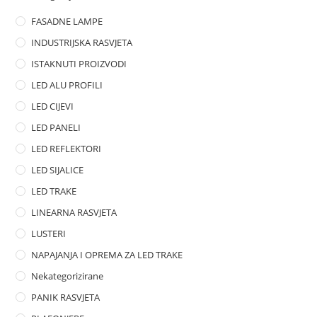
o
FASADNE LAMPE
u
t
INDUSTRIJSKA RASVJETA
o
ISTAKNUTI PROIZVODI
f
LED ALU PROFILI
5
LED CIJEVI
LED PANELI
LED REFLEKTORI
LED SIJALICE
LED TRAKE
LINEARNA RASVJETA
LUSTERI
NAPAJANJA I OPREMA ZA LED TRAKE
Nekategorizirane
PANIK RASVJETA