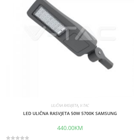
u
t
o
f
5
ULIČNA RASVJETA
,
V-TAC
LED ULIČNA RASVJETA 50W 5700K SAMSUNG
440.00
KM