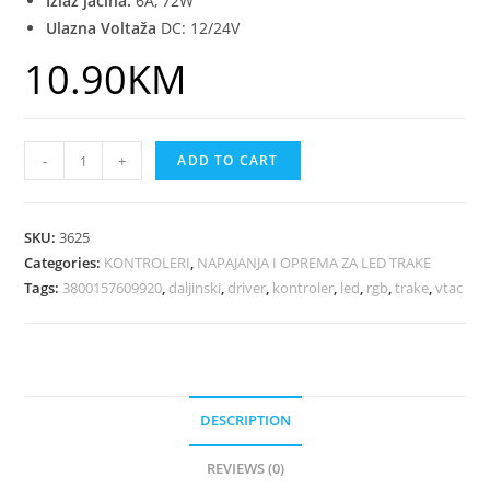
Izlaz jačina:
6A, 72W
Ulazna Voltaža
DC: 12/24V
10.90
KM
-
+
ADD TO CART
SKU:
3625
Categories:
KONTROLERI
,
NAPAJANJA I OPREMA ZA LED TRAKE
Tags:
3800157609920
,
daljinski
,
driver
,
kontroler
,
led
,
rgb
,
trake
,
vtac
DESCRIPTION
REVIEWS (0)