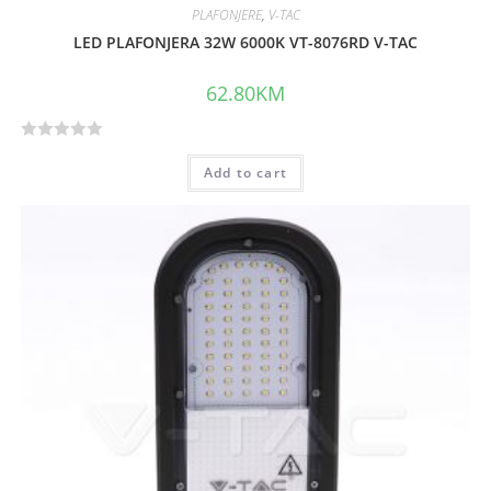
PLAFONJERE
,
V-TAC
LED PLAFONJERA 32W 6000K VT-8076RD V-TAC
62.80
KM
R
Add to cart
a
t
e
d
0
o
u
t
o
f
5