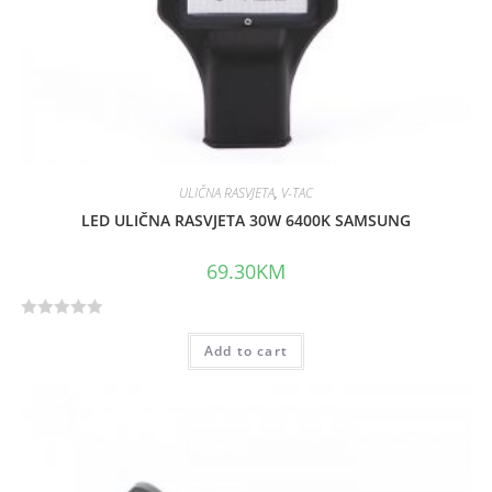
ULIČNA RASVJETA
,
V-TAC
LED ULIČNA RASVJETA 30W 6400K SAMSUNG
69.30
KM
R
Add to cart
a
t
e
d
0
o