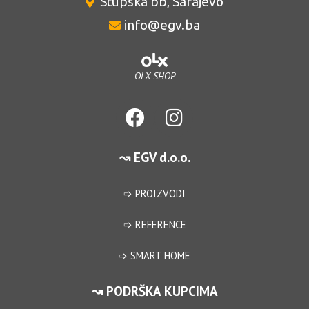
Stupska bb, Sarajevo
info@egv.ba
OLX SHOP
↝ EGV d.o.o.
➩ PROIZVODI
➩ REFERENCE
➩ SMART HOME
↝ PODRŠKA KUPCIMA