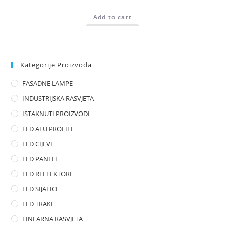
R
Add to cart
a
t
e
d
0
Kategorije Proizvoda
o
FASADNE LAMPE
u
t
INDUSTRIJSKA RASVJETA
o
ISTAKNUTI PROIZVODI
f
LED ALU PROFILI
5
LED CIJEVI
LED PANELI
LED REFLEKTORI
LED SIJALICE
LED TRAKE
LINEARNA RASVJETA