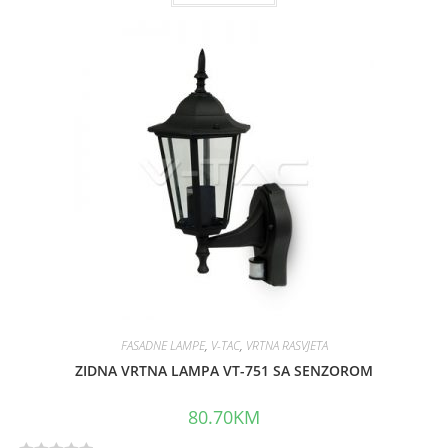
t
e
d
0
o
u
t
o
f
5
FASADNE LAMPE
,
V-TAC
,
VRTNA RASVJETA
ZIDNA VRTNA LAMPA VT-751 SA SENZOROM
80.70
KM