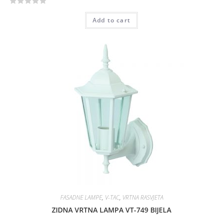
R
Add to cart
a
t
e
d
0
o
u
t
o
f
5
FASADNE LAMPE
,
V-TAC
,
VRTNA RASVJETA
ZIDNA VRTNA LAMPA VT-749 BIJELA