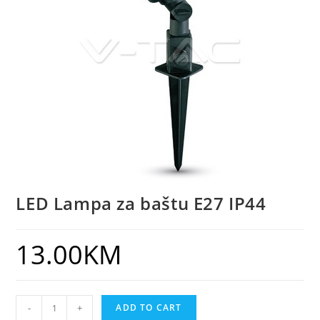
LED Lampa za baštu E27 IP44
13.00
KM
-
+
ADD TO CART