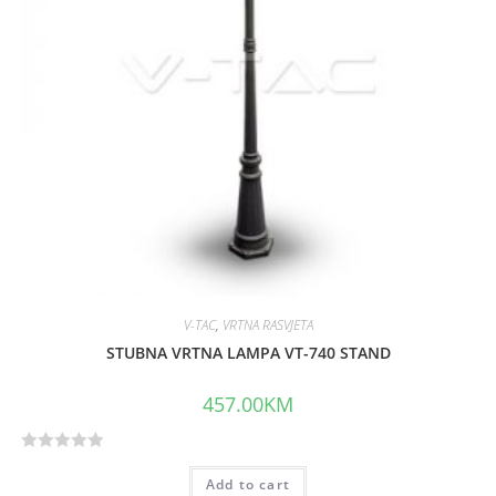
V-TAC
,
VRTNA RASVJETA
STUBNA VRTNA LAMPA VT-740 STAND
457.00
KM
R
Add to cart
a