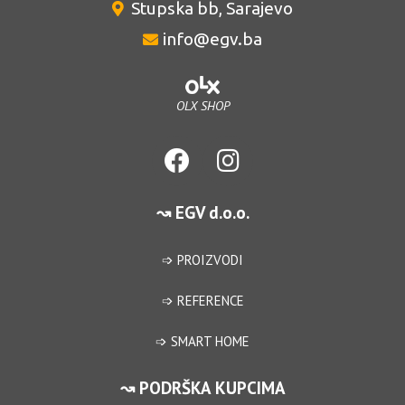
Stupska bb, Sarajevo
info@egv.ba
OLX SHOP
↝ EGV d.o.o.
➩ PROIZVODI
➩ REFERENCE
➩ SMART HOME
↝ PODRŠKA KUPCIMA