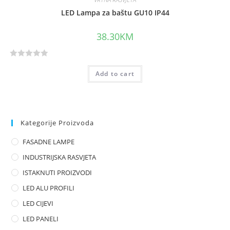
LED Lampa za baštu GU10 IP44
38.30
KM
R
Add to cart
a
t
e
d
0
Kategorije Proizvoda
o
FASADNE LAMPE
u
t
INDUSTRIJSKA RASVJETA
o
ISTAKNUTI PROIZVODI
f
LED ALU PROFILI
5
LED CIJEVI
LED PANELI