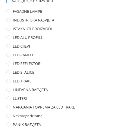
Kategorije Proizvoda
o
FASADNE LAMPE
u
t
INDUSTRIJSKA RASVJETA
o
ISTAKNUTI PROIZVODI
f
LED ALU PROFILI
5
LED CIJEVI
LED PANELI
LED REFLEKTORI
LED SIJALICE
LED TRAKE
LINEARNA RASVJETA
LUSTERI
NAPAJANJA I OPREMA ZA LED TRAKE
Nekategorizirane
PANIK RASVJETA