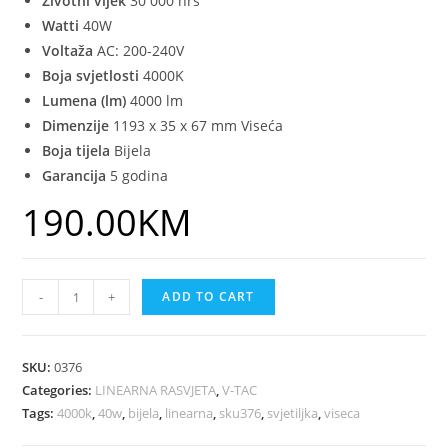
Životni vijek
30 000 hrs
Watti
40W
Voltaža
AC: 200-240V
Boja svjetlosti
4
000K
Lumena (lm)
4000 lm
Dimenzije
1193 x 35 x 67 mm Viseća
Boja tijela
Bijela
Garancija
5 godina
190.00
KM
-
+
ADD TO CART
SKU:
0376
Categories:
LINEARNA RASVJETA
,
V-TAC
Tags:
4000k
,
40w
,
bijela
,
linearna
,
sku376
,
svjetiljka
,
viseca