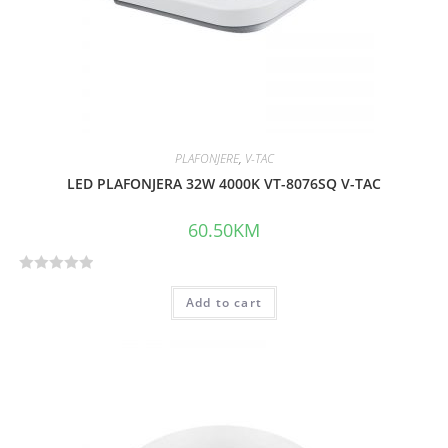
f
5
PLAFONJERE
,
V-TAC
LED PLAFONJERA 32W 4000K VT-8076SQ V-TAC
60.50
KM
R
Add to cart
a
t
e
d
0
o
u