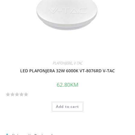
t
o
f
5
PLAFONJERE
,
V-TAC
LED PLAFONJERA 32W 6000K VT-8076RD V-TAC
62.80
KM
R
Add to cart
a
t
e
d
0