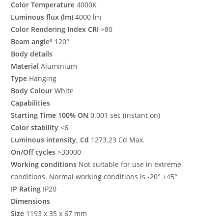
Color Temperature
40
00K
Luminous flux (lm)
4000 lm
Color Rendering Index CRI
>80
Beam angle°
120°
Body details
Material
Aluminium
Type
Hanging
Body Colour
White
Capabilities
Starting Time 100% ON
0.001 sec (instant on)
Color stability
<6
Luminous intensity, Cd
1273.23 Cd Max.
On/Off cycles
>30000
Working conditions
Not suitable for use in extreme
conditions. Normal working conditions is -20° +45°
IP Rating
IP20
Dimensions
Size
1193 x 35 x 67 mm