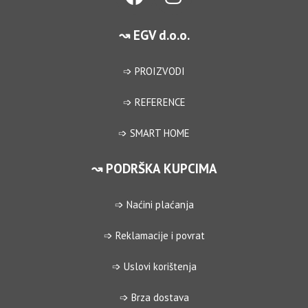
↝ EGV d.o.o.
➩ PROIZVODI
➩ REFERENCE
➩ SMART HOME
↝ PODRŠKA KUPCIMA
➩ Naćini plaćanja
➩ Reklamacije i povrat
➩ Uslovi korištenja
➩ Brza dostava