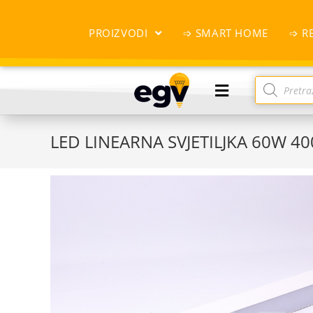
PROIZVODI
➩ SMART HOME
➩ R
LED LINEARNA SVJETILJKA 60W 40