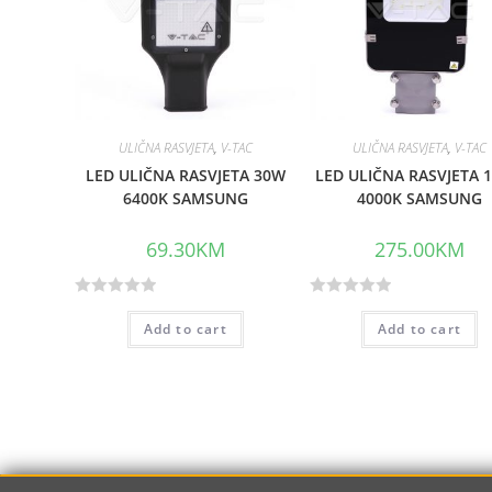
ULIČNA RASVJETA
,
V-TAC
ULIČNA RASVJETA
,
V-TAC
LED ULIČNA RASVJETA 30W
LED ULIČNA RASVJETA 
6400K SAMSUNG
4000K SAMSUNG
69.30
KM
275.00
KM
R
R
Add to cart
Add to cart
a
a
t
t
e
e
d
d
0
0
o
o
u
u