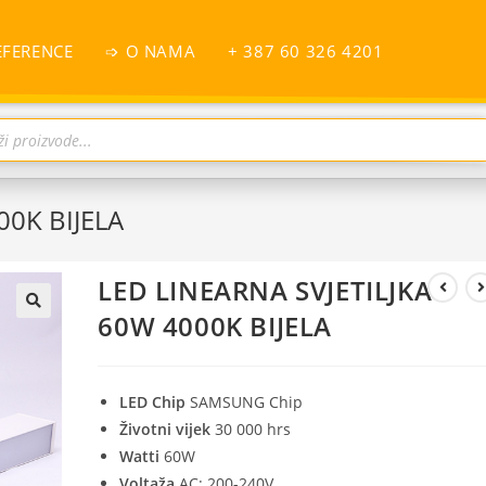
EFERENCE
➩ O NAMA
+ 387 60 326 4201
00K BIJELA
LED LINEARNA SVJETILJKA
60W 4000K BIJELA
LED Chip
SAMSUNG Chip
Životni vijek
30 000 hrs
Watti
60W
Voltaža
AC: 200-240V