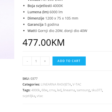
Boja svjetlosti
4000K
Lumena (lm)
6000 lm
Dimenzije
1200 x 75 x 105 mm
Garancija
5 godina
Watti
Gornji dio 20W, donji dio 40W
477.00
KM
-
+
ADD TO CART
SKU:
0377
Categories:
LINEARNA RASVJETA
,
V-TAC
Tags:
4000k
,
60w
,
crna
,
led
,
linearna
,
samsung
,
sku377
,
svjetiljka
,
vtac