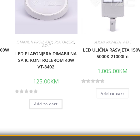
ISTAKNUTI PROIZVODI
,
PLAFONJERE
,
ULIČNA RASVJETA
,
V-TAC
V-TAC
100W
LED ULIČNA RASVJETA 150
LED PLAFONJERA DIMABILNA
5000K 21000lm
SA IC KONTROLEROM 40W
VT-8402
1,005.00
KM
125.00
KM
R
Add to cart
a
R
t
Add to cart
a
e
t
d
e
0
d
o
0
u
o