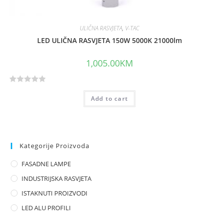
ULIČNA RASVJETA
,
V-TAC
LED ULIČNA RASVJETA 150W 5000K 21000lm
1,005.00
KM
R
Add to cart
a
t
e
d
0
Kategorije Proizvoda
o
FASADNE LAMPE
u
t
INDUSTRIJSKA RASVJETA
o
ISTAKNUTI PROIZVODI
f
LED ALU PROFILI
5