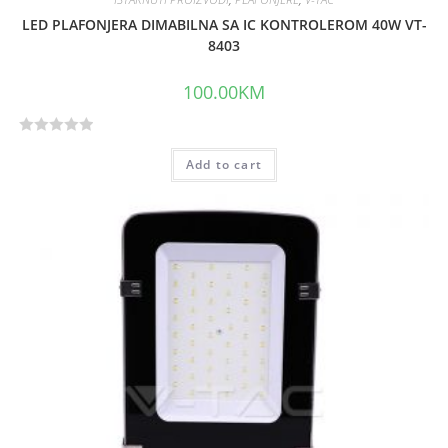
LED PLAFONJERA DIMABILNA SA IC KONTROLEROM 40W VT-
8403
100.00
KM
R
Add to cart
a
t
e
d
0
o
u
t
o
f
5