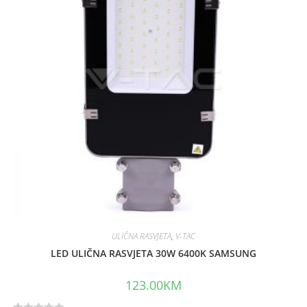
u
t
o
f
5
ULIČNA RASVJETA
,
V-TAC
LED ULIČNA RASVJETA 30W 6400K SAMSUNG
123.00
KM