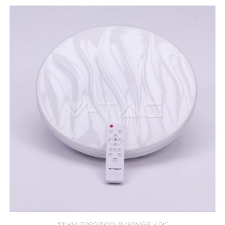
ISTAKNUTI PROIZVODI
,
PLAFONJERE
,
V-TAC