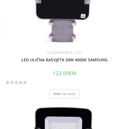
ULIČNA RASVJETA
,
V-TAC
LED ULIČNA RASVJETA 30W 4000K SAMSUNG
123.00
KM
R
Add to cart
a
t
e
d
0
o