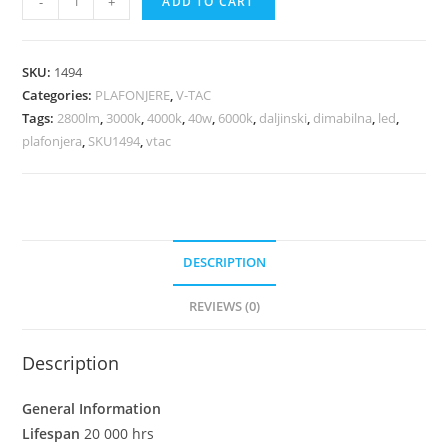
-
+
ADD TO CART
SKU:
1494
Categories:
PLAFONJERE
,
V-TAC
Tags:
2800lm
,
3000k
,
4000k
,
40w
,
6000k
,
daljinski
,
dimabilna
,
led
,
plafonjera
,
SKU1494
,
vtac
DESCRIPTION
REVIEWS (0)
Description
General Information
Lifespan
20 000 hrs