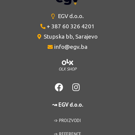
EGV d.o.o.
+ 387 60 326 4201
Stupska bb, Sarajevo
info@egv.ba
OLX SHOP
↝ EGV d.o.o.
➩ PROIZVODI
➩ REFERENCE