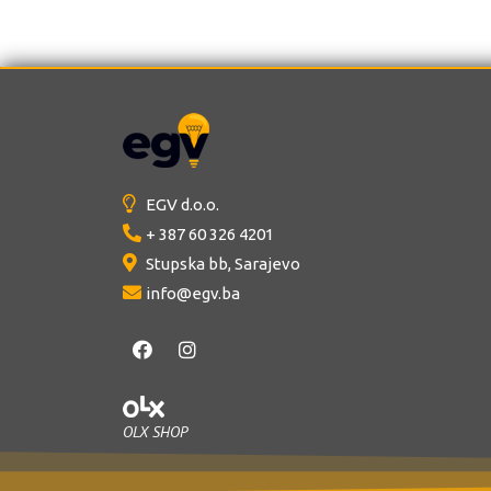
e
d
d
0
0
o
o
u
u
t
t
o
o
f
f
5
5
EGV d.o.o.
+ 387 60 326 4201
Stupska bb, Sarajevo
info@egv.ba
OLX SHOP