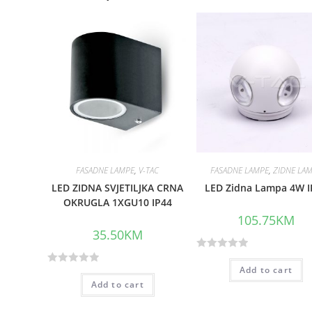
FASADNE LAMPE
,
V-TAC
FASADNE LAMPE
,
ZIDNE LA
LED ZIDNA SVJETILJKA CRNA
LED Zidna Lampa 4W I
OKRUGLA 1XGU10 IP44
105.75
KM
35.50
KM
R
Add to cart
R
a
Add to cart
a
t
t
e