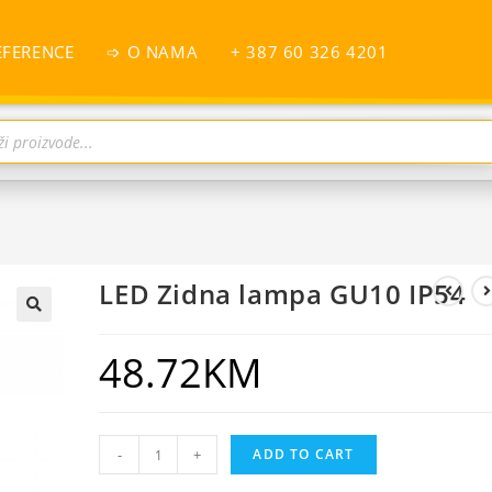
EFERENCE
➩ O NAMA
+ 387 60 326 4201
LED Zidna lampa GU10 IP54
48.72
KM
-
+
ADD TO CART