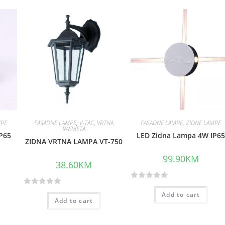
MPE
FASADNE LAMPE
,
V-TAC
,
VRTNA
FASADNE LAMPE
,
ZIDNE LAMPE
RASVJETA
P65
LED Zidna Lampa 4W IP6
ZIDNA VRTNA LAMPA VT-750
99.90
KM
38.60
KM
R
R
Add to cart
a
Add to cart
a
t
t
e
e