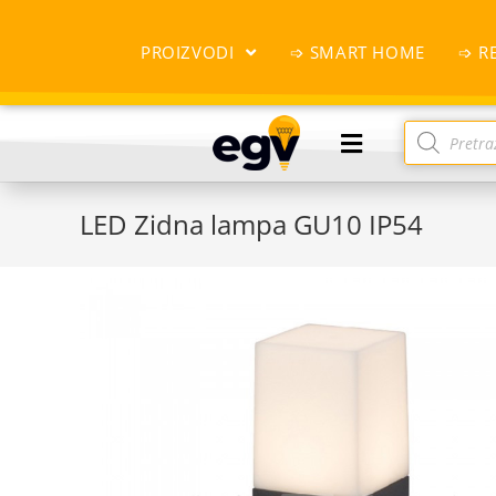
PROIZVODI
➩ SMART HOME
➩ R
LED Zidna lampa GU10 IP54