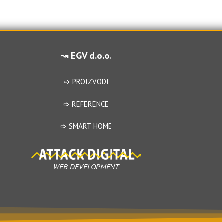
d
d
0
0
o
o
u
u
t
↝ EGV d.o.o.
t
o
o
f
f
➩ PROIZVODI
5
5
➩ REFERENCE
➩ SMART HOME
WEB DEVELOPMENT