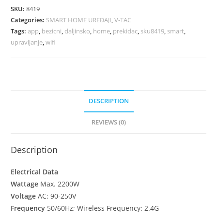
SKU:
8419
Categories:
SMART HOME UREĐAJI
,
V-TAC
Tags:
app
,
bezicni
,
daljinsko
,
home
,
prekidac
,
sku8419
,
smart
,
upravljanje
,
wifi
DESCRIPTION
REVIEWS (0)
Description
Electrical Data
Wattage
Max. 2200W
Voltage
AC: 90-250V
Frequency
50/60Hz; Wireless Frequency: 2.4G