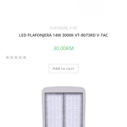
PLAFONJERE
,
V-TAC
LED PLAFONJERA 14W 3000K VT-8073RD V-TAC
30.00
KM
R
Add to cart
a
t
e
d
0
o
u
t
o
f