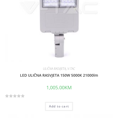
5
ULIČNA RASVJETA
,
V-TAC
LED ULIČNA RASVJETA 150W 5000K 21000lm
1,005.00
KM
R
Add to cart
a
t