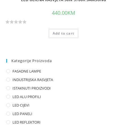
440.00
KM
R
Add to cart
a
t
e
d
0
Kategorije Proizvoda
o
FASADNE LAMPE
u
t
INDUSTRIJSKA RASVJETA
o
ISTAKNUTI PROIZVODI
f
LED ALU PROFILI
5
LED CIJEVI
LED PANELI
LED REFLEKTORI