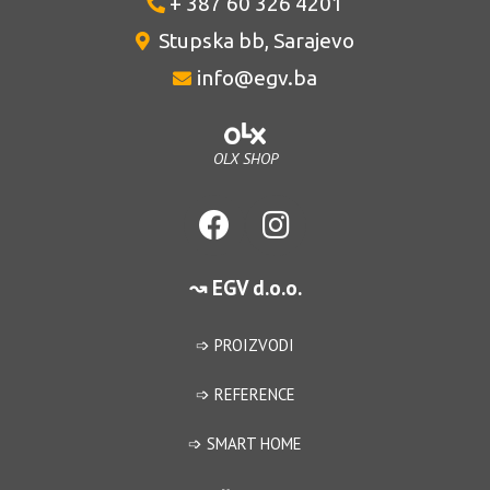
+ 387 60 326 4201
Stupska bb, Sarajevo
info@egv.ba
OLX SHOP
↝ EGV d.o.o.
➩ PROIZVODI
➩ REFERENCE
➩ SMART HOME