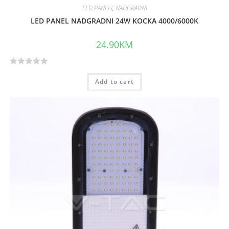
LED PANELI
,
NADGRADNI
LED PANEL NADGRADNI 24W KOCKA 4000/6000K
24.90
KM
R
Add to cart
a
t
e
d
0
o
u
t
o
f
5