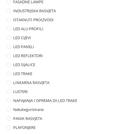
FASADNE LAMPE
u
t
INDUSTRIJSKA RASVJETA
o
ISTAKNUTI PROIZVODI
f
LED ALU PROFILI
5
LED CIJEVI
LED PANELI
LED REFLEKTORI
LED SIJALICE
LED TRAKE
LINEARNA RASVJETA
LUSTERI
NAPAJANJA I OPREMA ZA LED TRAKE
Nekategorizirane
PANIK RASVJETA
PLAFONJERE