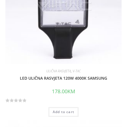
ULIČNA RASVJETA
,
V-TAC
LED ULIČNA RASVJETA 120W 4000K SAMSUNG
178.00
KM
R
Add to cart
a
t
e