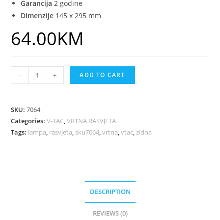
Garancija
2 godine
Dimenzije
145 x 295 mm
64.00
KM
-
+
ADD TO CART
SKU:
7064
Categories:
V-TAC
,
VRTNA RASVJETA
Tags:
lampa
,
rasvjeta
,
sku7064
,
vrtna
,
vtac
,
zidna
DESCRIPTION
REVIEWS (0)