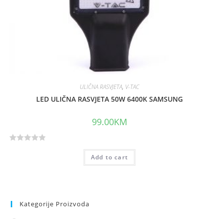
ULIČNA RASVJETA
,
V-TAC
LED ULIČNA RASVJETA 50W 6400K SAMSUNG
99.00
KM
R
Add to cart
a
t
e
d
0
Kategorije Proizvoda
o