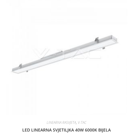
d
0
o
u
t
o
f
5
LINEARNA RASVJETA
,
V-TAC
LED LINEARNA SVJETILJKA 40W 6000K BIJELA