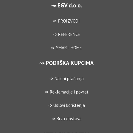
↝ EGV d.o.o.
➩ PROIZVODI
➩ REFERENCE
➩ SMART HOME
↝ PODRŠKA KUPCIMA
➩ Naćini plaćanja
➩ Reklamacije i povrat
➩ Uslovi korištenja
➩ Brza dostava