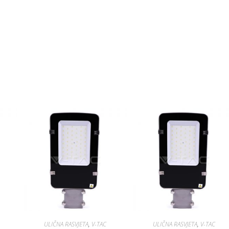
ULIČNA RASVJETA
,
V-TAC
ULIČNA RASVJETA
,
V-TAC