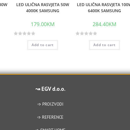
 30W
LED ULIČNA RASVJETA 50W
LED ULIČNA RASVJETA 100
4000K SAMSUNG
6400K SAMSUNG
179.00
KM
284.40
KM
R
R
Add to cart
Add to cart
a
a
t
t
e
e
d
d
0
0
o
o
u
u
↝ EGV d.o.o.
t
t
o
o
f
f
➩ PROIZVODI
5
5
➩ REFERENCE