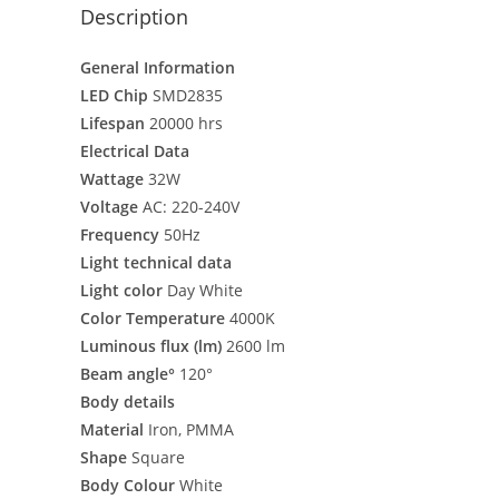
Description
General Information
LED Chip
SMD2835
Lifespan
20000 hrs
Electrical Data
Wattage
32W
Voltage
AC: 220-240V
Frequency
50Hz
Light technical data
Light color
Day White
Color Temperature
4000K
Luminous flux (lm)
2600 lm
Beam angle°
120°
Body details
Material
Iron, PMMA
Shape
Square
Body Colour
White