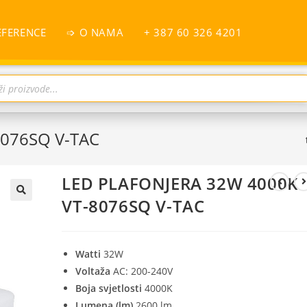
EFERENCE
➩ O NAMA
+ 387 60 326 4201
8076SQ V-TAC
LED PLAFONJERA 32W 4000K
VT-8076SQ V-TAC
Watti
32W
Voltaža
AC: 200-240V
Boja svjetlosti
4000K
Lumena (lm)
2600 lm