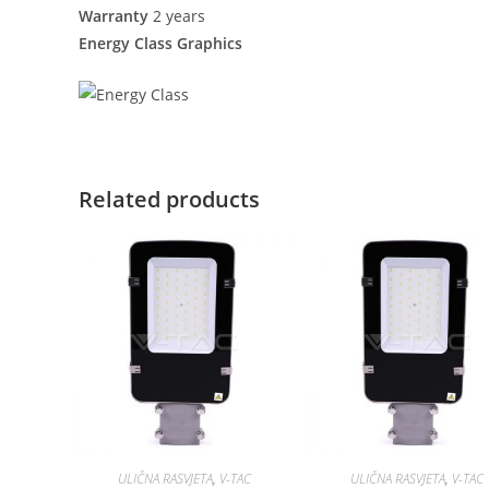
Warranty
2 years
Energy Class Graphics
Related products
ULIČNA RASVJETA
,
V-TAC
ULIČNA RASVJETA
,
V-TAC