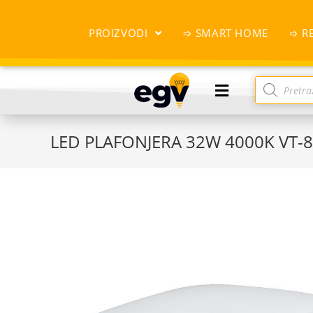
PROIZVODI
➩ SMART HOME
➩ R
LED PLAFONJERA 32W 4000K VT-