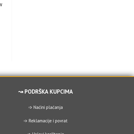
W
↝ PODRŠKA KUPCIMA
➩ Naćini plaćanja
➩ Reklamacije i povrat