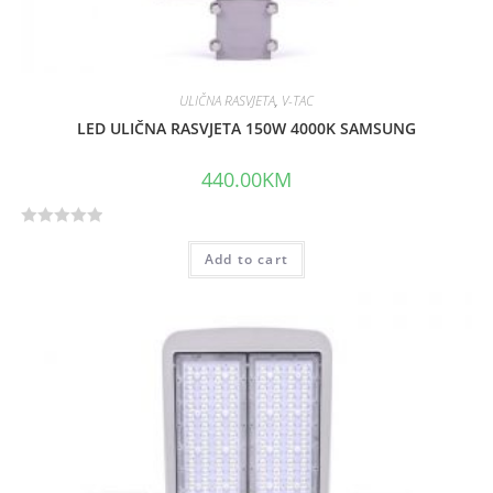
ULIČNA RASVJETA
,
V-TAC
LED ULIČNA RASVJETA 150W 4000K SAMSUNG
440.00
KM
R
Add to cart
a
t
e
d
0
o
u
t
o
f