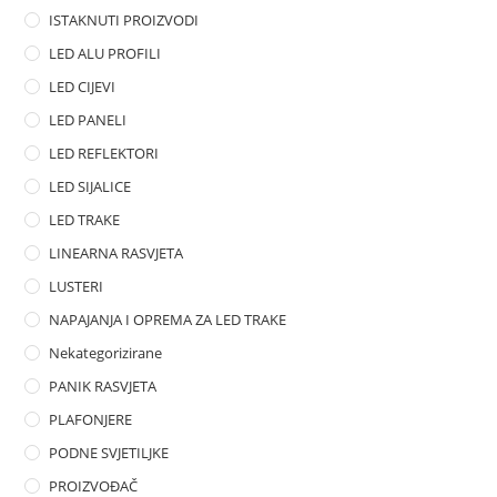
o
ISTAKNUTI PROIZVODI
f
LED ALU PROFILI
5
LED CIJEVI
LED PANELI
LED REFLEKTORI
LED SIJALICE
LED TRAKE
LINEARNA RASVJETA
LUSTERI
NAPAJANJA I OPREMA ZA LED TRAKE
Nekategorizirane
PANIK RASVJETA
PLAFONJERE
PODNE SVJETILJKE
PROIZVOĐAČ