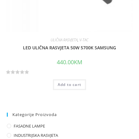
ULIČNA RASVJETA
,
V-TAC
LED ULIČNA RASVJETA 50W 5700K SAMSUNG
440.00
KM
R
Add to cart
a
t
e
d
0
Kategorije Proizvoda
o
FASADNE LAMPE
u
t
INDUSTRIJSKA RASVJETA