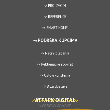
➩ PROIZVODI
➩ REFERENCE
➩ SMART HOME
↝ PODRŠKA KUPCIMA
➩ Naćini plaćanja
➩ Reklamacije i povrat
➩ Uslovi korištenja
➩ Brza dostava
WEB DEVELOPMENT