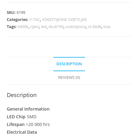
SKU:
6199
Categories:
V-TAC
,
VODOTIJESNE SVJETILJKE
Tags:
6400k
,
cijevi
,
led
,
sku6199
,
vodotjesna
,
vt-6048
,
vtac
DESCRIPTION
REVIEWS (0)
Description
General Information
LED Chip
SMD
Lifespan
>20 000 hrs
Electrical Data