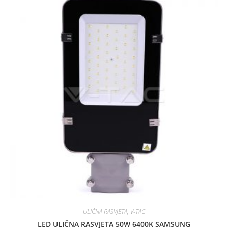
d
0
o
u
t
o
f
5
ULIČNA RASVJETA
,
V-TAC
LED ULIČNA RASVJETA 50W 6400K SAMSUNG