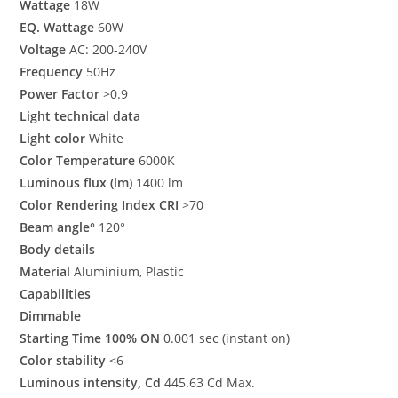
Wattage
18W
EQ. Wattage
60W
Voltage
AC: 200-240V
Frequency
50Hz
Power Factor
>0.9
Light technical data
Light color
White
Color Temperature
6000K
Luminous flux (lm)
1400 lm
Color Rendering Index CRI
>70
Beam angle°
120°
Body details
Material
Aluminium, Plastic
Capabilities
Dimmable
Starting Time 100% ON
0.001 sec (instant on)
Color stability
<6
Luminous intensity, Cd
445.63 Cd Max.