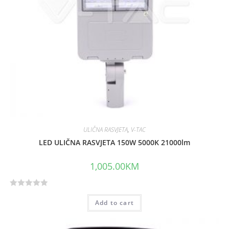
5
ULIČNA RASVJETA
,
V-TAC
LED ULIČNA RASVJETA 150W 5000K 21000lm
1,005.00
KM
R
Add to cart
a
t
e