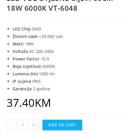
18W 6000K VT-6048
LED Chip
SMD
Životni vijek
>20 000
sati
Watti
18
W
Voltaža
AC 200-240V
Power Factor
>0.9
Boja svjetlosti
6000K
Lumena (lm)
1400 lm
IP ocjena
IP65
Garancija
2 godine
37.40
KM
-
+
ADD TO CART