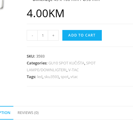
4.00
KM
-
+
ADD TO CART
SKU:
3593
Categories:
GU10 SPOT KUČIŠTA
,
SPOT
LAMPE/DOWNLIGTERI
,
V-TAC
Tags:
led
,
sku3593
,
spot
,
vtac
PTION
REVIEWS (0)