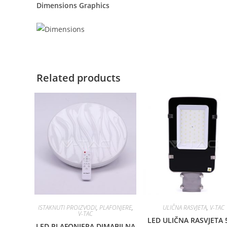
Dimensions Graphics
Related products
ISTAKNUTI PROIZVODI
,
PLAFONJERE
,
ULIČNA RASVJETA
,
V-TAC
V-TAC
LED ULIČNA RASVJETA
LED PLAFONJERA DIMABILNA