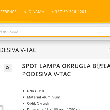
EFERENCE
➩ O NAMA
+ 387 60 326 4201
DESIVA V-TAC
SPOT LAMPA OKRUGLA BIJEL
PODESIVA V-TAC
Grlo
GU10
Material
Aluminium
Oblik
Okrugli
Dimenzije
45 x 100 mm / Ø90 mm