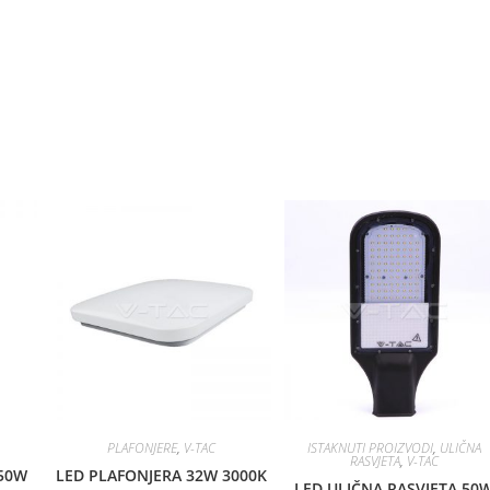
PLAFONJERE
,
V-TAC
ISTAKNUTI PROIZVODI
,
ULIČNA
RASVJETA
,
V-TAC
 50W
LED PLAFONJERA 32W 3000K
LED ULIČNA RASVJETA 50