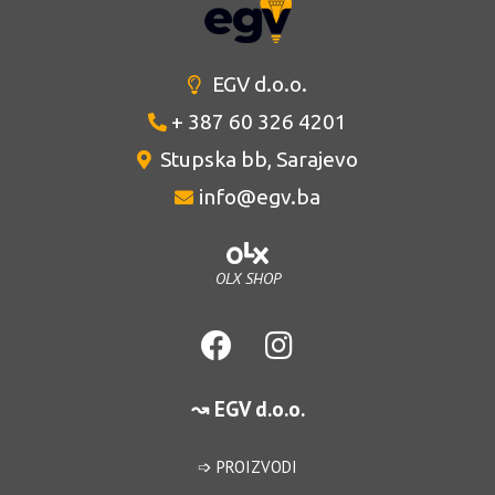
EGV d.o.o.
+ 387 60 326 4201
Stupska bb, Sarajevo
info@egv.ba
OLX SHOP
↝ EGV d.o.o.
➩ PROIZVODI