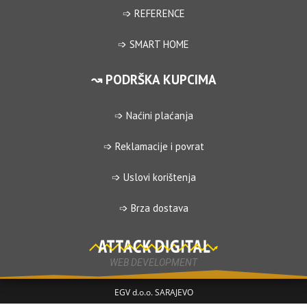
➩ REFERENCE
➩ SMART HOME
↝ PODRŠKA KUPCIMA
➩ Naćini plaćanja
➩ Reklamacije i povrat
➩ Uslovi korištenja
➩ Brza dostava
WEB DEVELOPMENT
EGV d.o.o. SARAJEVO