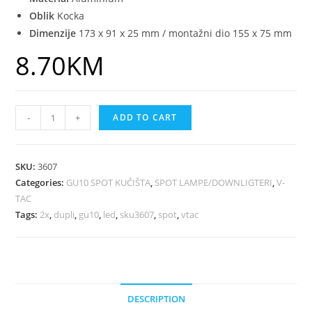
Oblik
Kocka
Dimenzije
173 x 91 x 25 mm / montažni dio 155 x 75 mm
8.70
KM
-
+
ADD TO CART
SKU:
3607
Categories:
GU10 SPOT KUČIŠTA
,
SPOT LAMPE/DOWNLIGTERI
,
V-
TAC
Tags:
2x
,
dupli
,
gu10
,
led
,
sku3607
,
spot
,
vtac
DESCRIPTION