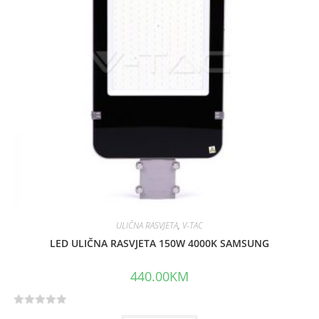
t
o
f
5
ULIČNA RASVJETA
,
V-TAC
LED ULIČNA RASVJETA 150W 4000K SAMSUNG
440.00
KM
R