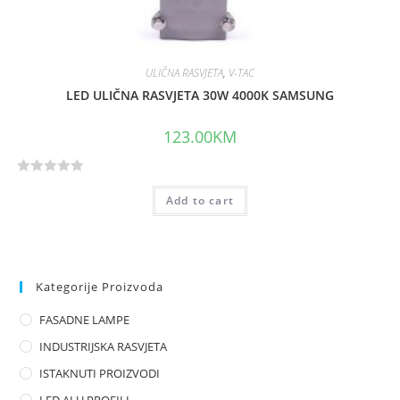
ULIČNA RASVJETA
,
V-TAC
LED ULIČNA RASVJETA 30W 4000K SAMSUNG
123.00
KM
R
Add to cart
a
t
e
d
0
Kategorije Proizvoda
o
FASADNE LAMPE
u
t
INDUSTRIJSKA RASVJETA
o
ISTAKNUTI PROIZVODI
f
LED ALU PROFILI
5