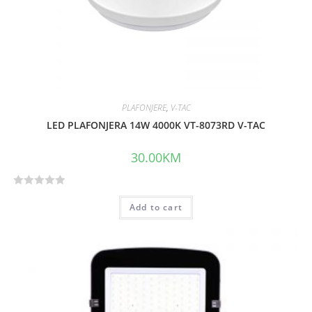
PLAFONJERE
,
V-TAC
LED PLAFONJERA 14W 4000K VT-8073RD V-TAC
30.00
KM
R
Add to cart
a
t
e
d
0
o
u