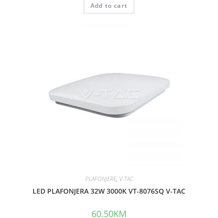
Add to cart
a
t
e
d
0
o
u
t
o
f
5
PLAFONJERE
,
V-TAC
LED PLAFONJERA 32W 3000K VT-8076SQ V-TAC
60.50
KM